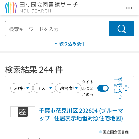
メニ
本文へ移動
検索
絞り込み条件
検索結果 244 件
一括
タイト
お気
ルでま
に入
とめる
り
千葉市花見川区 202604 (ブルーマ
ップ : 住居表示地番対照住宅地図)
国立国会図書館