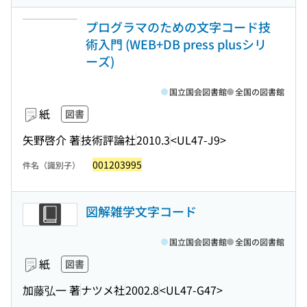
プログラマのための文字コード技
術入門 (WEB+DB press plusシリ
ーズ)
国立国会図書館
全国の図書館
紙
図書
矢野啓介 著
技術評論社
2010.3
<UL47-J9>
001203995
件名（識別子）
図解雑学文字コード
国立国会図書館
全国の図書館
紙
図書
加藤弘一 著
ナツメ社
2002.8
<UL47-G47>