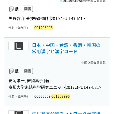
国立国会図書館
全国の図書館
紙
図書
矢野啓介 著
技術評論社
2019.1
<UL47-M1>
001203995
件名（識別子）
日本・中国・台湾・香港・韓国の
常用漢字と漢字コード
国立国会図書館
紙
図書
安岡孝一, 安岡素子 [著]
京都大学未踏科学研究ユニット
2017.3
<UL47-L21>
00565009
001203995
件名（識別子）
住民基本台帳ネットワーク漢字辞