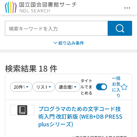
メニ
本文へ移動
検索
絞り込み条件
検索結果 18 件
一括
タイト
お気
ルでま
に入
とめる
り
プログラマのための文字コード技
術入門 改訂新版 (WEB+DB PRESS
plusシリーズ)