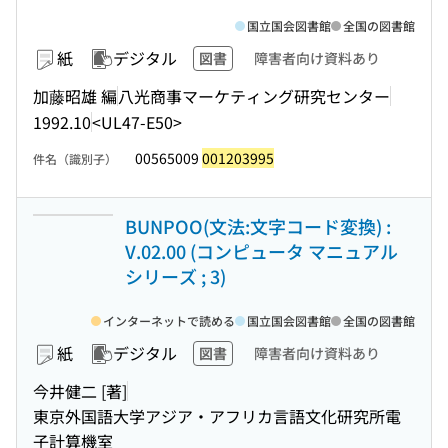
国立国会図書館
全国の図書館
紙
デジタル
図書
障害者向け資料あり
加藤昭雄 編
八光商事マーケティング研究センター
1992.10
<UL47-E50>
00565009
001203995
件名（識別子）
BUNPOO(文法:文字コード変換) :
V.02.00 (コンピュータ マニュアル
シリーズ ; 3)
インターネットで読める
国立国会図書館
全国の図書館
紙
デジタル
図書
障害者向け資料あり
今井健二 [著]
東京外国語大学アジア・アフリカ言語文化研究所電
子計算機室