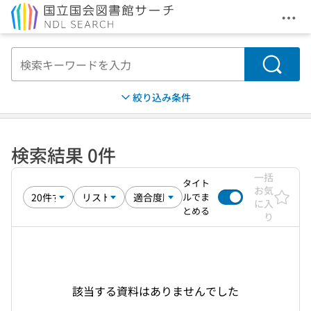
メニ
本文へ移動
検索
絞り込み条件
検索結果 0件
一括
タイト
お気
ルでま
に入
とめる
り
該当する資料はありませんでした