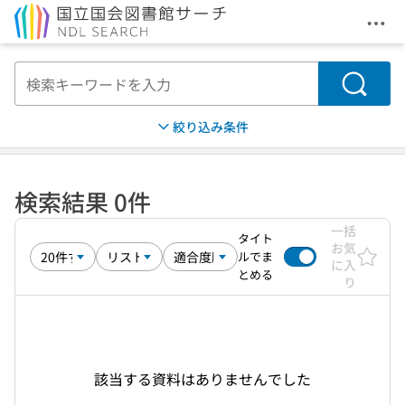
メニ
本文へ移動
検索
絞り込み条件
検索結果 0件
一括
タイト
お気
ルでま
に入
とめる
り
該当する資料はありませんでした