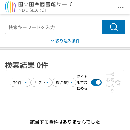
メニ
本文へ移動
検索
絞り込み条件
検索結果 0件
一括
タイト
お気
ルでま
に入
とめる
り
該当する資料はありませんでした