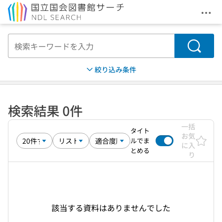
メニ
本文へ移動
検索
絞り込み条件
検索結果 0件
一括
タイト
お気
ルでま
に入
とめる
り
該当する資料はありませんでした