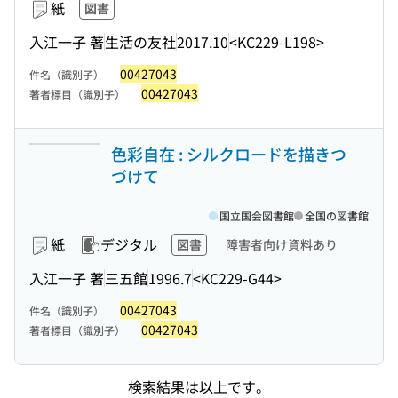
紙
図書
入江一子 著
生活の友社
2017.10
<KC229-L198>
00427043
件名（識別子）
00427043
著者標目（識別子）
色彩自在 : シルクロードを描きつ
づけて
国立国会図書館
全国の図書館
紙
デジタル
図書
障害者向け資料あり
入江一子 著
三五館
1996.7
<KC229-G44>
00427043
件名（識別子）
00427043
著者標目（識別子）
検索結果は以上です。