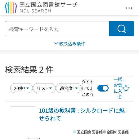
メニ
本文へ移動
検索
絞り込み条件
検索結果 2 件
一括
タイト
お気
ルでま
に入
とめる
り
101歳の教科書 : シルクロードに魅
せられて
国立国会図書館
全国の図書館