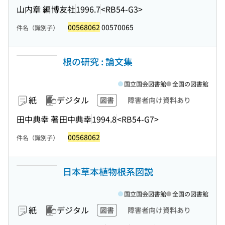
山内章 編
博友社
1996.7
<RB54-G3>
00568062
00570065
件名（識別子）
根の研究 : 論文集
国立国会図書館
全国の図書館
紙
デジタル
図書
障害者向け資料あり
田中典幸 著
田中典幸
1994.8
<RB54-G7>
00568062
件名（識別子）
日本草本植物根系図説
国立国会図書館
全国の図書館
紙
デジタル
図書
障害者向け資料あり