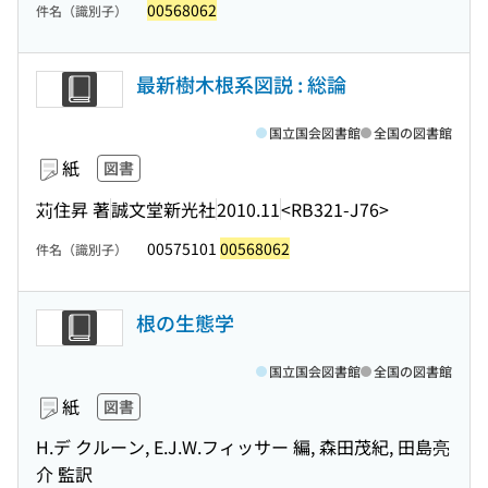
00568062
件名（識別子）
最新樹木根系図説 : 総論
国立国会図書館
全国の図書館
紙
図書
苅住昇 著
誠文堂新光社
2010.11
<RB321-J76>
00575101
00568062
件名（識別子）
根の生態学
国立国会図書館
全国の図書館
紙
図書
H.デ クルーン, E.J.W.フィッサー 編, 森田茂紀, 田島亮
介 監訳