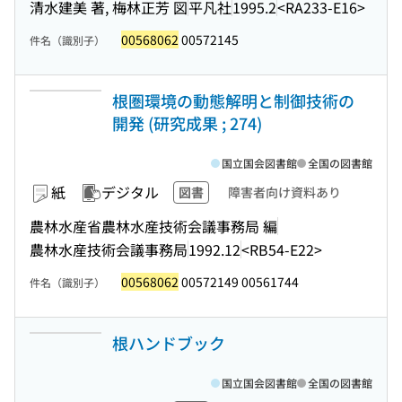
清水建美 著, 梅林正芳 図
平凡社
1995.2
<RA233-E16>
00568062
00572145
件名（識別子）
根圏環境の動態解明と制御技術の
開発 (研究成果 ; 274)
国立国会図書館
全国の図書館
紙
デジタル
図書
障害者向け資料あり
農林水産省農林水産技術会議事務局 編
農林水産技術会議事務局
1992.12
<RB54-E22>
00568062
00572149 00561744
件名（識別子）
根ハンドブック
国立国会図書館
全国の図書館