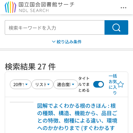
メニ
本文へ移動
検索
絞り込み条件
検索結果 27 件
一括
タイト
お気
ルでま
に入
とめる
り
図解でよくわかる根のきほん : 根
の種類、構造、機能から、品目ご
との特徴、樹種による違い、環境
へのかかわりまで (すぐわかるす