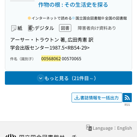
作物の根 : その生活史を探る
インターネットで読める
国立国会図書館
全国の図書館
紙
デジタル
図書
障害者向け資料あり
アーサー・トラウトン 著, 広田秀憲 訳
学会出版センター
1987.5
<RB54-29>
00568062
00570065
件名（識別子）
もっと見る（21件目～）
書誌情報を一括出力
RSS
RSS
Language：English