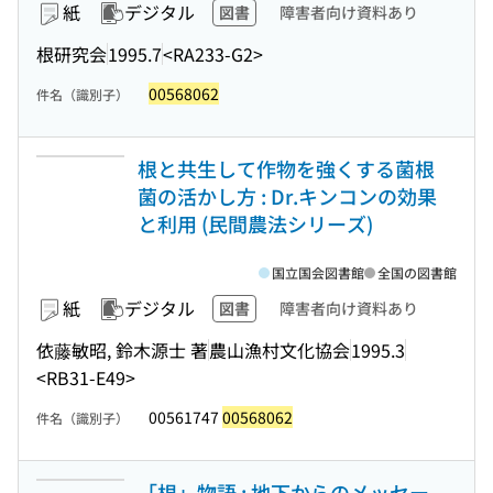
紙
デジタル
図書
障害者向け資料あり
根研究会
1995.7
<RA233-G2>
00568062
件名（識別子）
根と共生して作物を強くする菌根
菌の活かし方 : Dr.キンコンの効果
と利用 (民間農法シリーズ)
国立国会図書館
全国の図書館
紙
デジタル
図書
障害者向け資料あり
依藤敏昭, 鈴木源士 著
農山漁村文化協会
1995.3
<RB31-E49>
00561747
00568062
件名（識別子）
「根」物語 : 地下からのメッセー