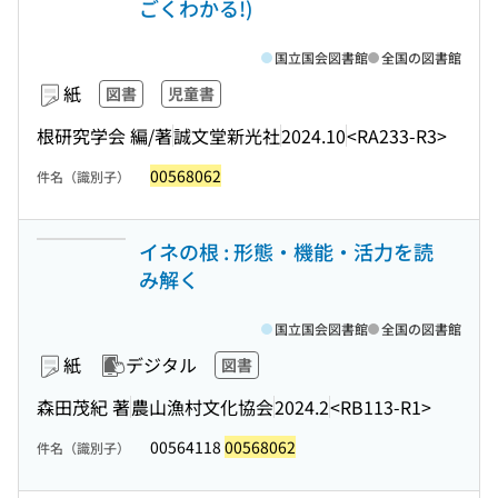
ごくわかる!)
国立国会図書館
全国の図書館
紙
図書
児童書
根研究学会 編/著
誠文堂新光社
2024.10
<RA233-R3>
00568062
件名（識別子）
イネの根 : 形態・機能・活力を読
み解く
国立国会図書館
全国の図書館
紙
デジタル
図書
森田茂紀 著
農山漁村文化協会
2024.2
<RB113-R1>
00564118
00568062
件名（識別子）