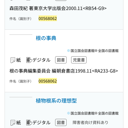
森田茂紀 著
東京大学出版会
2000.11
<RB54-G9>
00568062
件名（識別子）
根の事典
国立国会図書館
全国の図書館
紙
デジタル
図書
児童書
根の事典編集委員会 編
朝倉書店
1998.11
<RA233-G8>
00568062
件名（識別子）
植物根系の理想型
国立国会図書館
全国の図書館
紙
デジタル
図書
障害者向け資料あり