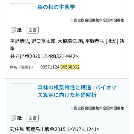
森の根の生態学
国立国会図書館
全国の図書館
紙
図書
平野恭弘, 野口享太郎, 大橋瑞江 編, 平野恭弘 [ほか] 執
筆
共立出版
2020.12
<RB321-M42>
00571124
00568062
件名（識別子）
森林の根系特性と構造 : バイオマ
ス算定に向けた基礎解析
国立国会図書館
全国の図書館
紙
図書
苅住曻 著
鹿島出版会
2015.1
<YU7-L1241>