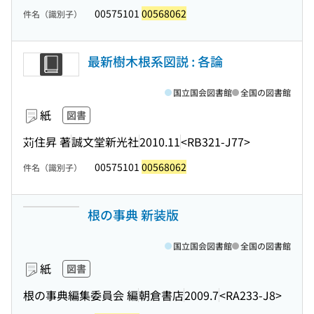
00575101
00568062
件名（識別子）
最新樹木根系図説 : 各論
国立国会図書館
全国の図書館
紙
図書
苅住昇 著
誠文堂新光社
2010.11
<RB321-J77>
00575101
00568062
件名（識別子）
根の事典 新装版
国立国会図書館
全国の図書館
紙
図書
根の事典編集委員会 編
朝倉書店
2009.7
<RA233-J8>