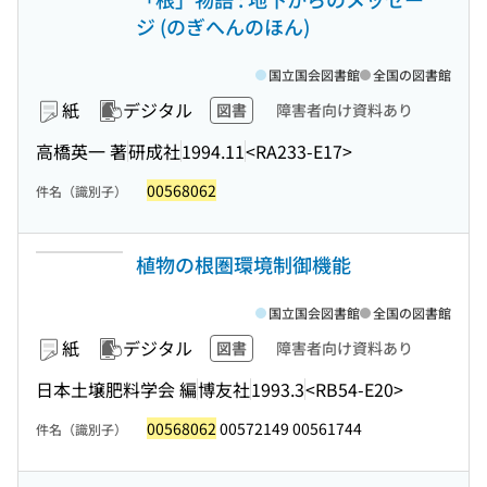
ジ (のぎへんのほん)
国立国会図書館
全国の図書館
紙
デジタル
図書
障害者向け資料あり
高橋英一 著
研成社
1994.11
<RA233-E17>
00568062
件名（識別子）
植物の根圏環境制御機能
国立国会図書館
全国の図書館
紙
デジタル
図書
障害者向け資料あり
日本土壌肥料学会 編
博友社
1993.3
<RB54-E20>
00568062
00572149 00561744
件名（識別子）