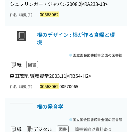
シュプリンガー・ジャパン
2008.2
<RA233-J3>
00568062
件名（識別子）
根のデザイン : 根が作る食糧と環
境
国立国会図書館
全国の図書館
紙
図書
森田茂紀 編
養賢堂
2003.11
<RB54-H2>
00568062
00570065
件名（識別子）
根の発育学
国立国会図書館
全国の図書館
紙
デジタル
図書
障害者向け資料あり