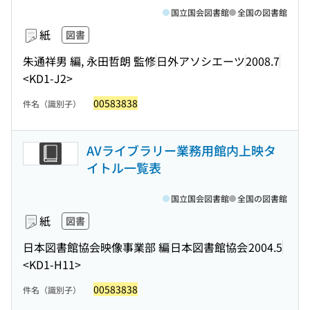
国立国会図書館
全国の図書館
紙
図書
朱通祥男 編, 永田哲朗 監修
日外アソシエーツ
2008.7
<KD1-J2>
00583838
件名（識別子）
AVライブラリー業務用館内上映タ
イトル一覧表
国立国会図書館
全国の図書館
紙
図書
日本図書館協会映像事業部 編
日本図書館協会
2004.5
<KD1-H11>
00583838
件名（識別子）