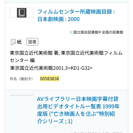
フィルムセンター所蔵映画目録 :
日本劇映画 : 2000
国立国会図書館
全国の図書館
紙
図書
東京国立近代美術館 著, 東京国立近代美術館フィルム
センター 編
東京国立近代美術館
2001.3
<KD1-G32>
00583838
件名（識別子）
AVライブラリー日本映画字幕付貸
出用ビデオタイトル一覧表 1999年
度版 ("亡き映画人を偲ぶ"特別紹
介シリーズ ; 1)