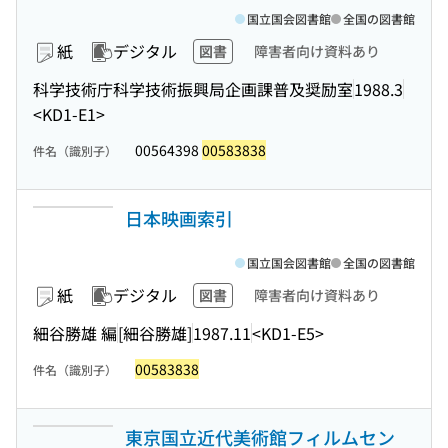
国立国会図書館
全国の図書館
紙
デジタル
図書
障害者向け資料あり
科学技術庁科学技術振興局企画課普及奨励室
1988.3
<KD1-E1>
00564398
00583838
件名（識別子）
日本映画索引
国立国会図書館
全国の図書館
紙
デジタル
図書
障害者向け資料あり
細谷勝雄 編
[細谷勝雄]
1987.11
<KD1-E5>
00583838
件名（識別子）
東京国立近代美術館フィルムセン