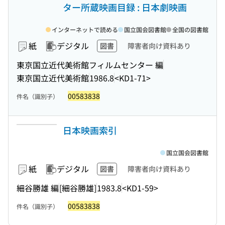
ター所蔵映画目録 : 日本劇映画
インターネットで読める
国立国会図書館
全国の図書館
紙
デジタル
図書
障害者向け資料あり
東京国立近代美術館フィルムセンター 編
東京国立近代美術館
1986.8
<KD1-71>
00583838
件名（識別子）
日本映画索引
国立国会図書館
紙
デジタル
図書
障害者向け資料あり
細谷勝雄 編
[細谷勝雄]
1983.8
<KD1-59>
00583838
件名（識別子）