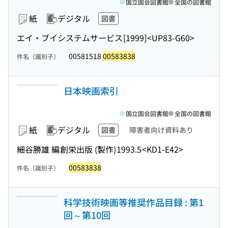
国立国会図書館
全国の図書館
紙
デジタル
図書
エイ・ブイシステムサービス
[1999]
<UP83-G60>
00581518
00583838
件名（識別子）
日本映画索引
国立国会図書館
全国の図書館
紙
デジタル
図書
障害者向け資料あり
細谷勝雄 編
創栄出版 (製作)
1993.5
<KD1-E42>
00583838
件名（識別子）
科学技術映画等推奨作品目録 : 第1
回～第10回