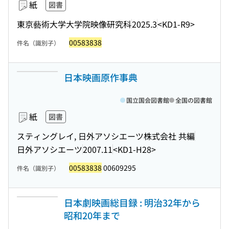
紙
図書
東京藝術大学大学院映像研究科
2025.3
<KD1-R9>
00583838
件名（識別子）
日本映画原作事典
国立国会図書館
全国の図書館
紙
図書
スティングレイ, 日外アソシエーツ株式会社 共編
日外アソシエーツ
2007.11
<KD1-H28>
00583838
00609295
件名（識別子）
日本劇映画総目録 : 明治32年から
昭和20年まで