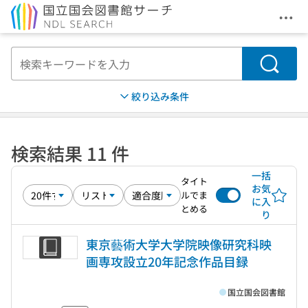
メニ
本文へ移動
検索
絞り込み条件
検索結果 11 件
一括
タイト
お気
ルでま
に入
とめる
り
東京藝術大学大学院映像研究科映
画専攻設立20年記念作品目録
国立国会図書館