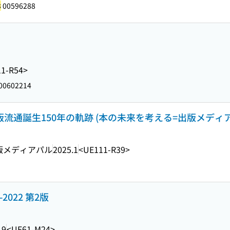
3
00596288
1-R54>
00602214
流通誕生150年の軌跡 (本の未来を考える=出版メディアパル 
版メディアパル
2025.1
<UE111-R39>
022 第2版
.9
<UE61-M24>