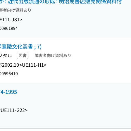
 : 近代出版流通の形成 : 明治期書店販売関係資料付
害者向け資料あり
E111-J81>
00961994
陵文化叢書 ; 7)
ジタル
図書
障害者向け資料あり
部
2002.10
<UE111-H1>
00596410
-1995
<UE111-G22>