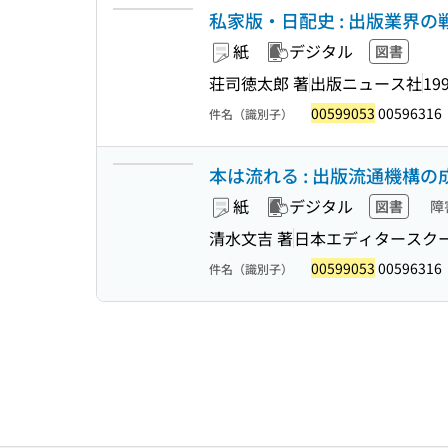
私家版・日配史 : 出版業界
紙
デジタル
図書
荘司徳太郎 著
出版ニュース社
199
00599053
00596316
件名（識別子）
本は流れる : 出版流通機構の
紙
デジタル
図書
障
清水文吉 著
日本エディタースク
00599053
00596316
件名（識別子）