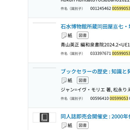
001245462
0059905
件名（識別子）
石水博物館所蔵岡田屋嘉七・城戸
紙
図書
青山英正 編
和泉書院
2024.2
<UE1
033397671
0059905
件名（識別子）
ブックセラーの歴史 : 知識と
紙
図書
ジャン=イヴ・モリエ 著, 松永りえ
00596410
00599053
件名（識別子）
同人誌即売会開催史 : 2000年
紙
図書