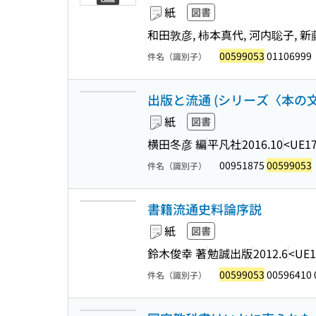
紙
図書
和田敦彦, 柿本真代, 河内聡子, 新
00599053
01106999
件名（識別子）
出版と流通 (シリーズ〈本の文化
紙
図書
横田冬彦 編
平凡社
2016.10
<UE17
00951875
00599053
件名（識別子）
書籍流通史料論序説
紙
図書
鈴木俊幸 著
勉誠出版
2012.6
<UE1
00599053
00596410 
件名（識別子）