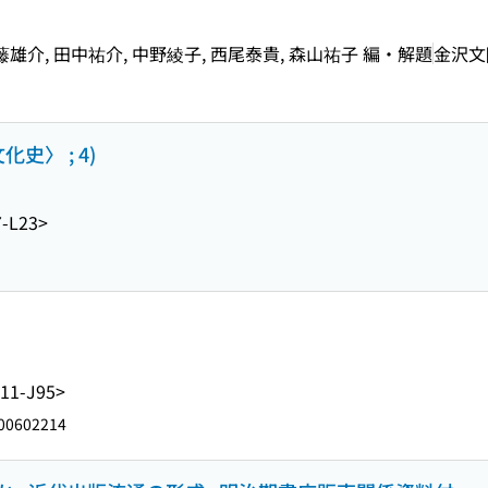
藤雄介, 田中祐介, 中野綾子, 西尾泰貴, 森山祐子 編・解題
金沢文
史〉 ; 4)
-L23>
11-J95>
00602214