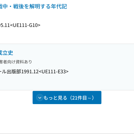
の戦中・戦後を解明する年代記
5.11
<UE111-G10>
成立史
害者向け資料あり
ール出版部
1991.12
<UE111-E33>
もっと見る（21件目～）