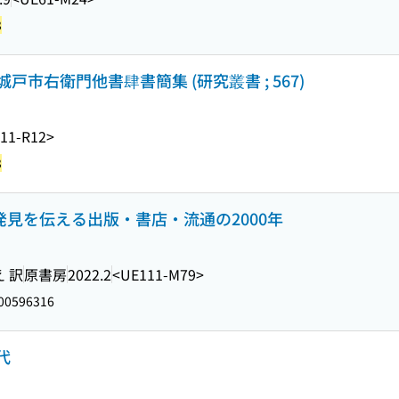
3
市右衛門他書肆書簡集 (研究叢書 ; 567)
11-R12>
3
発見を伝える出版・書店・流通の2000年
 訳
原書房
2022.2
<UE111-M79>
00596316
代