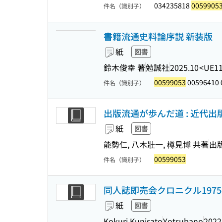
034235818
0059905
件名（識別子）
書籍流通史料論序説 新装版
紙
図書
鈴木俊幸 著
勉誠社
2025.10
<UE11
00599053
00596410 
件名（識別子）
出版流通が歩んだ道 : 近代出版
紙
図書
能勢仁, 八木壯一, 樽見博 共著
出
00599053
件名（識別子）
同人誌即売会クロニクル1975-2
紙
図書
Kokuri Kunisato
Yotsubano
2022