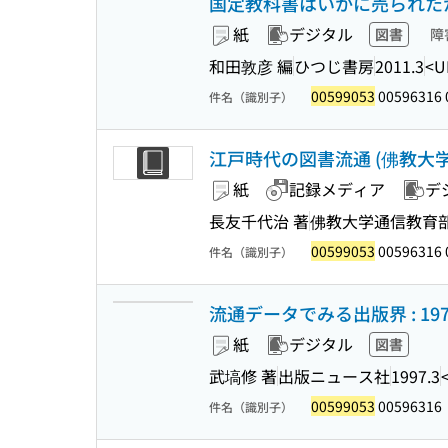
国定教科書はいかに売られたか
紙
デジタル
図書
障
和田敦彦 編
ひつじ書房
2011.3
<U
00599053
00596316 
件名（識別子）
江戸時代の図書流通 (佛教大学鷹
紙
記録メディア
デ
長友千代治 著
佛教大学通信教育
00599053
00596316 
件名（識別子）
流通データでみる出版界 : 1974
紙
デジタル
図書
武塙修 著
出版ニュース社
1997.3
00599053
00596316
件名（識別子）