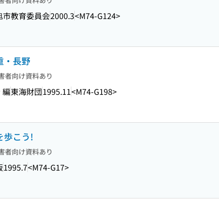
害者向け資料あり
旭市教育委員会
2000.3
<M74-G124>
重・長野
害者向け資料あり
 編
東海財団
1995.11
<M74-G198>
を歩こう!
害者向け資料あり
版
1995.7
<M74-G17>