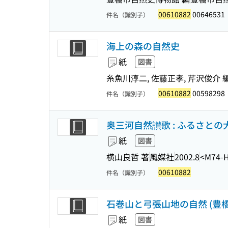
00610882
00646531
件名（識別子）
海上の森の自然史
紙
図書
糸魚川淳二, 佐藤正孝, 芹沢俊介 
00610882
00598298
件名（識別子）
奥三河自然讃歌 : ふるさと
紙
図書
横山良哲 著
風媒社
2002.8
<M74-
00610882
件名（識別子）
石巻山と弓張山地の自然 (豊橋
紙
図書