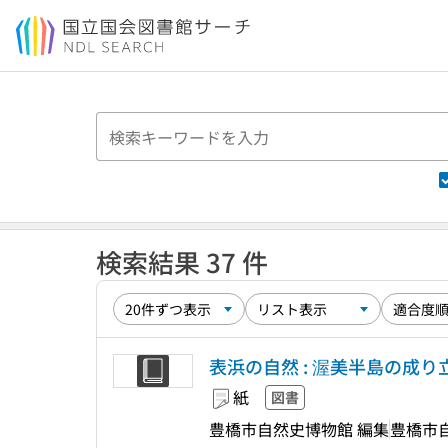
本文へ移動
検索結果 37 件
表浜の自然 : 渥美半島の成り
紙
図書
豊橋市自然史博物館 編集
豊橋市