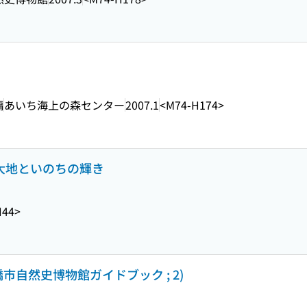
編
あいち海上の森センター
2007.1
<M74-H174>
の大地といのちの輝き
H44>
市自然史博物館ガイドブック ; 2)