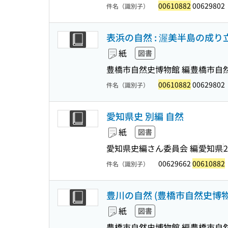
00610882
00629802
件名（識別子）
表浜の自然 : 渥美半島の成り
紙
図書
豊橋市自然史博物館 編
豊橋市自
00610882
00629802
件名（識別子）
愛知県史 別編 自然
紙
図書
愛知県史編さん委員会 編
愛知県
2
00629662
00610882
件名（識別子）
豊川の自然 (豊橋市自然史博物館
紙
図書
豊橋市自然史博物館 編
豊橋市自