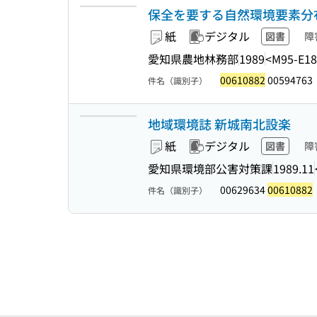
保全を要する自然環境要素分布
紙
デジタル
図書
障
愛知県農地林務部
1989
<M95-E18
00610882
00594763
件名（識別子）
地域環境誌 新城南北設楽
紙
デジタル
図書
障
愛知県環境部公害対策課
1989.11
00629634
00610882
件名（識別子）