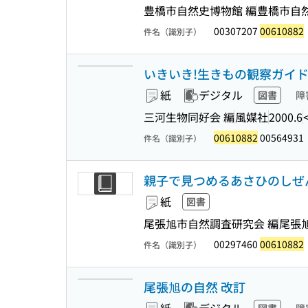
豊橋市自然史博物館 編
豊橋市自
00307207
00610882
件名（識別子）
いきいき!生きもの観察ガイド 
紙
デジタル
図書
障
三河生物同好会 編
風媒社
2000.6
00610882
00564931
件名（識別子）
親子で見つめるあさひのしぜん
紙
図書
尾張旭市自然調査研究会 編
尾張
00297460
00610882
件名（識別子）
尾張旭の自然 改訂