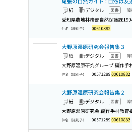
尾張の自然ガイド : 自然は友達
紙
デジタル
図書
障
愛知県農地林務部自然保護課
199
00610882
件名（識別子）
大野原湿原研究会報告集 3
紙
デジタル
図書
障
大野原湿原研究グループ 編
作手
00571289
00610882
件名（識別子）
大野原湿原研究会報告集 2
紙
デジタル
図書
障
大野原湿原研究会 編
作手村教育
00571289
00610882
件名（識別子）