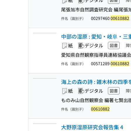
紙
デジタル
図書
障
尾張旭市自然調査研究会 編
尾張
00297460
00610882
件名（識別子）
中部の湿原 : 愛知・岐阜・三
紙
デジタル
図書
障
愛知県自然観察指導員連絡協議会
00571289
00610882
件名（識別子）
海上の森の詩 : 雑木林の四季
紙
デジタル
図書
障
ものみ山自然観察会 編著
七賢出
00610882
件名（識別子）
大野原湿原研究会報告集 4