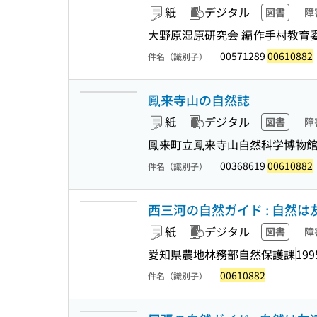
紙
デジタル
図書
障
大野原湿原研究会 編
作手村教育
00571289
00610882
件名（識別子）
鳳来寺山の自然誌
紙
デジタル
図書
障
鳳来町立鳳来寺山自然科学博物
00368619
00610882
件名（識別子）
西三河の自然ガイド : 自然は友
紙
デジタル
図書
障
愛知県農地林務部自然保護課
199
00610882
件名（識別子）