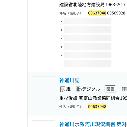
建設省北陸地方建設局
1963
<517
00637948
00569928
件名（識別子）
このタイトルの巻号
神通川誌
紙
デジタル
図書
障
重杉俊雄 著
富山漁業協同組合
19
00637948
件名（識別子）
神通川水系河川現況調書 第2輯(昭和