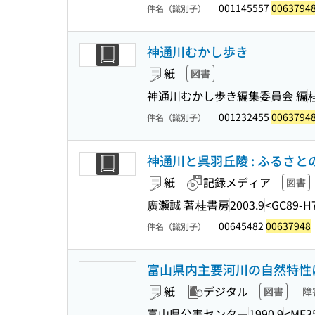
001145557
0063794
件名（識別子）
神通川むかし歩き
紙
図書
神通川むかし歩き編集委員会 編
001232455
0063794
件名（識別子）
神通川と呉羽丘陵 : ふるさと
紙
記録メディア
図書
廣瀬誠 著
桂書房
2003.9
<GC89-H
00645482
00637948
件名（識別子）
富山県内主要河川の自然特性
紙
デジタル
図書
障
富山県公害センター
1990.9
<ME3