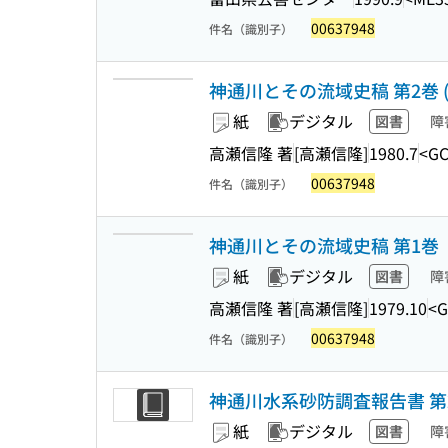
00637948
件名（識別子）
神通川とその流域史稿 第2巻 
紙
デジタル
図書
障
高瀬信隆 著
[高瀬信隆]
1980.7
<GC
00637948
件名（識別子）
神通川とその流域史稿 第1巻
紙
デジタル
図書
障
高瀬信隆 著
[高瀬信隆]
1979.10
<G
00637948
件名（識別子）
神通川水系砂防調査報告書 第
紙
デジタル
図書
障