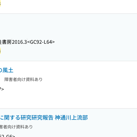
8
桂書房
2016.3
<GC92-L64>
8
の風土
障害者向け資料あり
7>
に関する研究研究報告 神通川上流部
害者向け資料あり
52-G6>