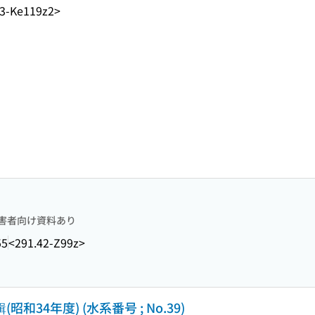
.3-Ke119z2>
害者向け資料あり
55
<291.42-Z99z>
34年度) (水系番号 ; No.39)