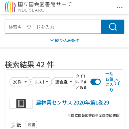
メニ
本文へ移動
検索
絞り込み条件
検索結果 42 件
一括
タイト
お気
ルでま
に入
とめる
り
農林業センサス 2020年第1巻29
国立国会図書館
全国の図書館
紙
図書