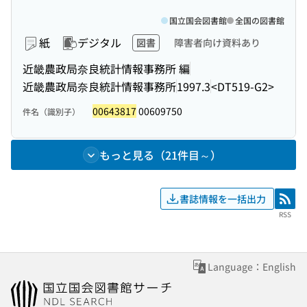
国立国会図書館
全国の図書館
紙
デジタル
図書
障害者向け資料あり
近畿農政局奈良統計情報事務所 編
近畿農政局奈良統計情報事務所
1997.3
<DT519-G2>
00643817
00609750
件名（識別子）
もっと見る（21件目～）
書誌情報を一括出力
RSS
RSS
Language：English