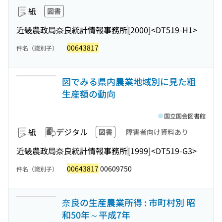
紙
図書
近畿農政局奈良統計情報事務所
[2000]
<DT519-H1>
00643817
件名（識別子）
図でみる県内農業地域別に見た粗
生産額の動向
国立国会図書館
紙
デジタル
図書
障害者向け資料あり
近畿農政局奈良統計情報事務所
[1999]
<DT519-G3>
00643817
00609750
件名（識別子）
奈良の生産農業所得 : 市町村別 昭
和50年～平成7年