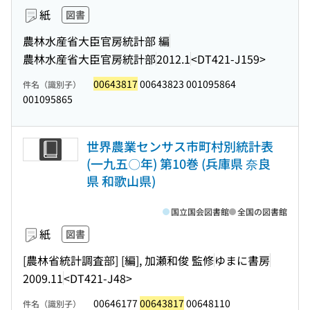
紙
図書
農林水産省大臣官房統計部 編
農林水産省大臣官房統計部
2012.1
<DT421-J159>
00643817
00643823 001095864
件名（識別子）
001095865
世界農業センサス市町村別統計表
(一九五〇年) 第10巻 (兵庫県 奈良
県 和歌山県)
国立国会図書館
全国の図書館
紙
図書
[農林省統計調査部] [編], 加瀬和俊 監修
ゆまに書房
2009.11
<DT421-J48>
00646177
00643817
00648110
件名（識別子）