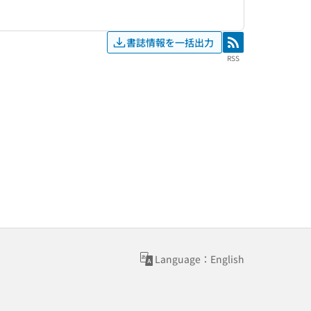
書誌情報を一括出力
RSS
RSS
Language：English