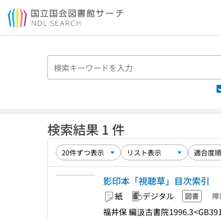
本文へ移動
検索結果 1 件
影印本「視聴草」目次索引
紙
デジタル
図書
障
福井保 編
汲古書院
1996.3
<GB39