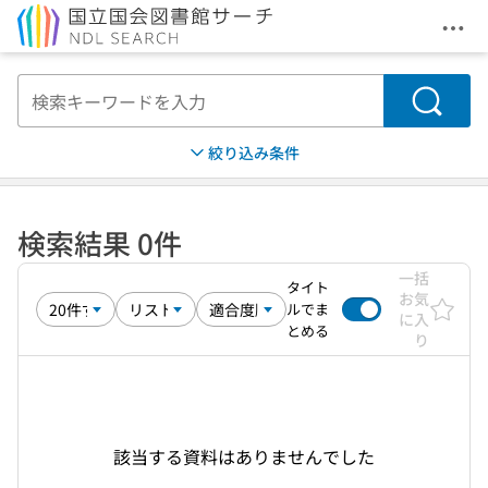
メニ
本文へ移動
検索
絞り込み条件
検索結果 0件
一括
タイト
お気
ルでま
に入
とめる
り
該当する資料はありませんでした