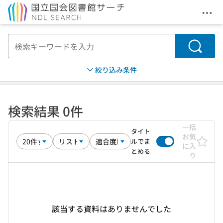
メニ
本文へ移動
検索
絞り込み条件
検索結果 0件
一括
タイト
お気
ルでま
に入
とめる
り
該当する資料はありませんでした