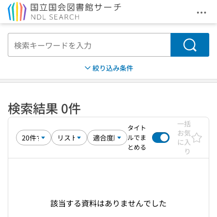
メニ
本文へ移動
検索
絞り込み条件
検索結果 0件
一括
タイト
お気
ルでま
に入
とめる
り
該当する資料はありませんでした