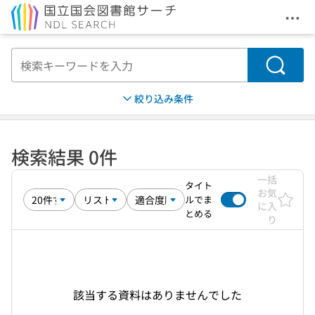
メニ
本文へ移動
検索
絞り込み条件
検索結果 0件
一括
タイト
お気
ルでま
に入
とめる
り
該当する資料はありませんでした