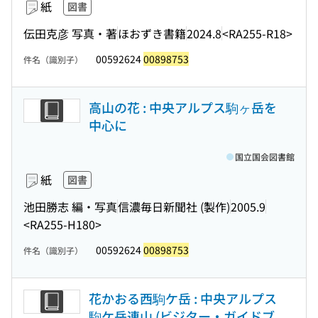
紙
図書
伝田克彦 写真・著
ほおずき書籍
2024.8
<RA255-R18>
00592624
00898753
件名（識別子）
高山の花 : 中央アルプス駒ヶ岳を
中心に
国立国会図書館
紙
図書
池田勝志 編・写真
信濃毎日新聞社 (製作)
2005.9
<RA255-H180>
00592624
00898753
件名（識別子）
花かおる西駒ケ岳 : 中央アルプス
駒ケ岳連山 (ビジター・ガイドブ