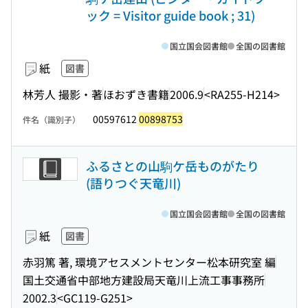
ック = Visitor guide book ; 31)
国立国会図書館
全国の図書館
紙
図書
林芳人 撮影・著
ほおずき書籍
2006.9
<RA255-H214>
00597612
00898753
件名（識別子）
ふるさとの山駒ケ岳ものがたり
(語りつぐ天竜川)
国立国会図書館
全国の図書館
紙
図書
赤羽篤 著, 環境アセスメントセンター松本研究室 編
国土交通省中部地方建設局天竜川上流工事事務所
2002.3
<GC119-G251>