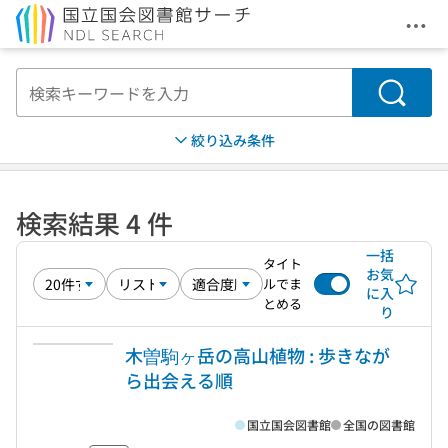
メニ
本文へ移動
検索
絞り込み条件
検索結果 4 件
一括
タイト
お気
ルでま
に入
とめる
り
木曽駒ヶ岳の高山植物 : 歩きなが
ら出会える順
国立国会図書館
全国の図書館