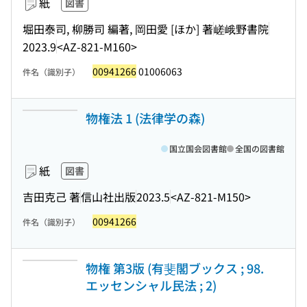
紙
図書
堀田泰司, 柳勝司 編著, 岡田愛 [ほか] 著
嵯峨野書院
2023.9
<AZ-821-M160>
00941266
01006063
件名（識別子）
物権法 1 (法律学の森)
国立国会図書館
全国の図書館
紙
図書
吉田克己 著
信山社出版
2023.5
<AZ-821-M150>
00941266
件名（識別子）
物権 第3版 (有斐閣ブックス ; 98.
エッセンシャル民法 ; 2)