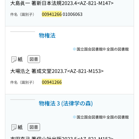
大島眞一 著
新日本法規
2023.4
<AZ-821-M147>
00941266
01006063
件名（識別子）
物権法
国立国会図書館
全国の図書館
紙
図書
大場浩之 著
成文堂
2023.7
<AZ-821-M153>
00941266
件名（識別子）
物権法 3 (法律学の森)
国立国会図書館
全国の図書館
紙
図書
吉田克己 著
信山社出版
2023.5
<AZ-821-M152>