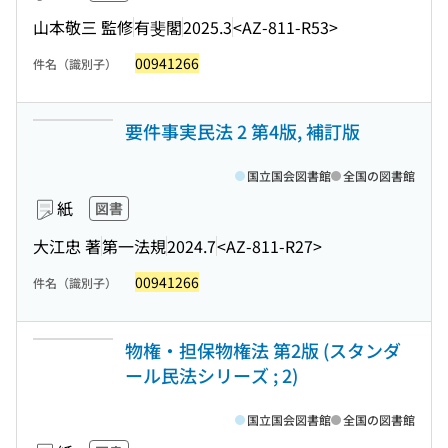
山本敬三 監修
有斐閣
2025.3
<AZ-811-R53>
00941266
件名（識別子）
要件事実民法 2 第4版, 補訂版
国立国会図書館
全国の図書館
紙
図書
大江忠 著
第一法規
2024.7
<AZ-811-R27>
00941266
件名（識別子）
物権・担保物権法 第2版 (スタンダ
ール民法シリーズ ; 2)
国立国会図書館
全国の図書館