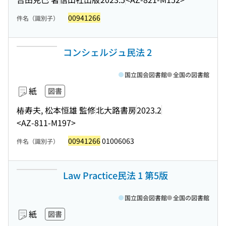
00941266
件名（識別子）
コンシェルジュ民法 2
国立国会図書館
全国の図書館
紙
図書
椿寿夫, 松本恒雄 監修
北大路書房
2023.2
<AZ-811-M197>
00941266
01006063
件名（識別子）
Law Practice民法 1 第5版
国立国会図書館
全国の図書館
紙
図書