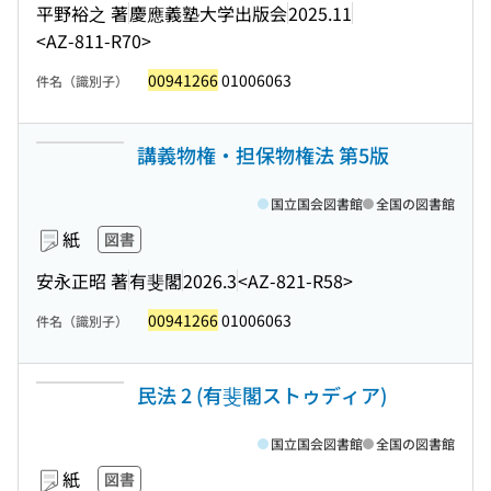
平野裕之 著
慶應義塾大学出版会
2025.11
<AZ-811-R70>
00941266
01006063
件名（識別子）
講義物権・担保物権法 第5版
国立国会図書館
全国の図書館
紙
図書
安永正昭 著
有斐閣
2026.3
<AZ-821-R58>
00941266
01006063
件名（識別子）
民法 2 (有斐閣ストゥディア)
国立国会図書館
全国の図書館
紙
図書