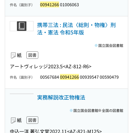
00941266
01006063
件名（識別子）
携帯三法 : 民法〈総則・物権〉刑
法・憲法 令和5年版
国立国会図書館
紙
図書
アートヴィレッジ
2023.5
<AZ-812-R6>
00567684
00941266
00939547 00590479
件名（識別子）
実務解説改正物権法
国立国会図書館
全国の図書館
紙
図書
中込一洋 著
弘文堂
2022.11
<AZ-821-M125>