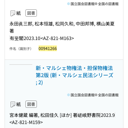
国立国会図書館
全国の図書館
紙
図書
永田眞三郎, 松本恒雄, 松岡久和, 中田邦博, 横山美夏
著
有斐閣
2023.10
<AZ-821-M163>
00941266
件名（識別子）
新・マルシェ物権法・担保物権法
第2版 (新・マルシェ民法シリーズ
; 2)
国立国会図書館
全国の図書館
紙
図書
宮本健蔵 編著, 松田佳久 [ほか] 著
嵯峨野書院
2023.9
<AZ-821-M159>