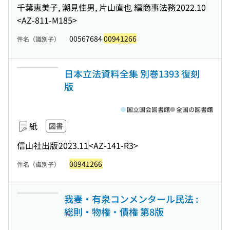
千葉恵美子, 潮見佳男, 片山直也 編
商事法務
2022.10
<AZ-811-M185>
00567684
00941266
件名（識別子）
日本立法資料全集 別巻1393 復刻
版
国立国会図書館
全国の図書館
紙
図書
信山社出版
2023.11
<AZ-141-R3>
00941266
件名（識別子）
我妻・有泉コンメンタール民法 :
総則・物権・債権 第8版