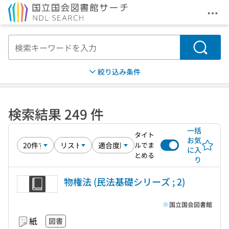
メニ
本文へ移動
検索
絞り込み条件
検索結果 249 件
一括
タイト
お気
ルでま
に入
とめる
り
物権法 (民法基礎シリーズ ; 2)
国立国会図書館
紙
図書