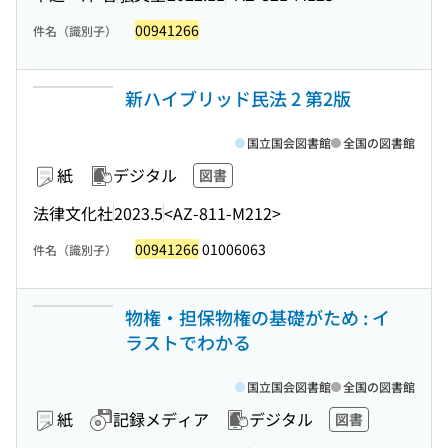
00941266
件名（識別子）
新ハイブリッド民法 2 第2版
国立国会図書館
全国の図書館
紙
デジタル
図書
法律文化社
2023.5
<AZ-811-M212>
00941266
01006063
件名（識別子）
物権・担保物権の基礎がため : イ
ラストでわかる
国立国会図書館
全国の図書館
紙
記録メディア
デジタル
図書