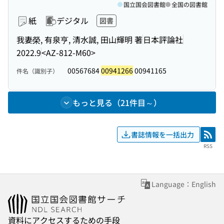
国立国会図書館
全国の図書館
紙
デジタル
図書
我妻榮, 有泉亨, 清水誠, 田山輝明 著
日本評論社
2022.9
<AZ-812-M60>
00567684
00941266
00941165
件名（識別子）
もっと見る（21件目～）
書誌情報を一括出力
RSS
RSS
Language：English
資料にアクセスするための手段