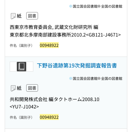
国立国会図書館
全国の図書館
紙
図書
西東京市教育委員会, 武蔵文化財研究所 編
東京都北多摩南部建設事務所
2010.2
<GB121-J4671>
00948922
件名（識別子）
下野谷遺跡第19次発掘調査報告書
国立国会図書館
全国の図書館
紙
図書
共和開発株式会社 編
タクトホーム
2008.10
<YU7-J1042>
00948922
件名（識別子）