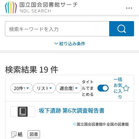
メニ
本文へ移動
検索
絞り込み条件
検索結果 19 件
一括
タイト
お気
ルでま
に入
とめる
り
坂下遺跡 第6次調査報告書
国立国会図書館
全国の図書館
紙
図書