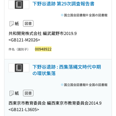
下野谷遺跡 第29次調査報告書
国立国会図書館
全国の図書館
紙
図書
共和開発株式会社 編
武蔵野市
2019.9
<GB121-M2026>
00948922
件名（識別子）
下野谷遺跡 : 西集落縄文時代中期
の環状集落
国立国会図書館
全国の図書館
紙
図書
西東京市教育委員会 編
西東京市教育委員会
2014.9
<GB121-L3605>