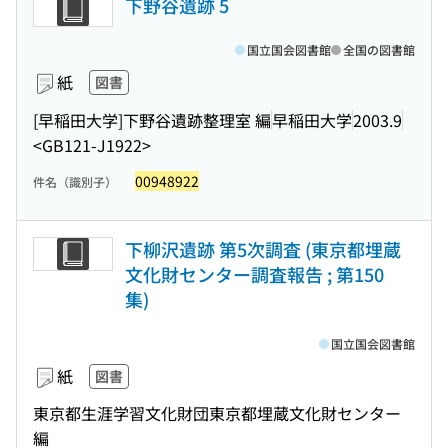
下野谷遺跡 5
国立国会図書館
全国の図書館
紙
図書
[早稲田大学]下野谷遺跡整理室 編
早稲田大学
2003.9
<GB121-J1922>
00948922
件名（識別子）
下柳沢遺跡 第5次調査 (東京都埋蔵
文化財センター調査報告 ; 第150
集)
国立国会図書館
紙
図書
東京都生涯学習文化財団東京都埋蔵文化財センター
編