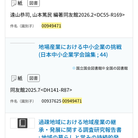
紙
図書
遠山恭司, 山本篤民 編著
同友館
2026.2
<DC55-R169>
00949471
件名（識別子）
地場産業における中小企業の挑戦
(日本中小企業学会論集 ; 44)
国立国会図書館
全国の図書館
紙
図書
同友館
2025.7
<DH141-R87>
00937625
00949471
件名（識別子）
過疎地域における地域産業の継
承・発展に関する調査研究報告書
: 地域の暮らしと営みの持続的発