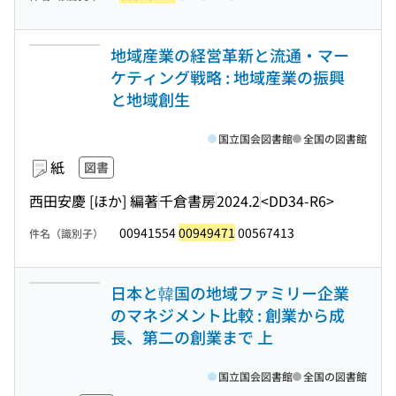
地域産業の経営革新と流通・マー
ケティング戦略 : 地域産業の振興
と地域創生
国立国会図書館
全国の図書館
紙
図書
西田安慶 [ほか] 編著
千倉書房
2024.2
<DD34-R6>
00941554
00949471
00567413
件名（識別子）
日本と韓国の地域ファミリー企業
のマネジメント比較 : 創業から成
長、第二の創業まで 上
国立国会図書館
全国の図書館