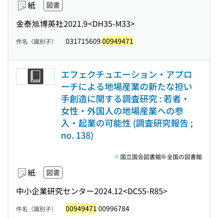
紙
図書
金泰旭
博英社
2021.9
<DH35-M33>
031715609
00949471
件名（識別子）
エフェクチュエーション・アプロ
ーチによる地場産業の新たな担い
手創造に関する調査研究 : 若者・
女性・外国人の地場産業への参
入・起業の可能性 (調査研究報告 ;
no. 138)
国立国会図書館
全国の図書館
紙
図書
中小企業研究センター
2024.12
<DC55-R85>
00949471
00996784
件名（識別子）