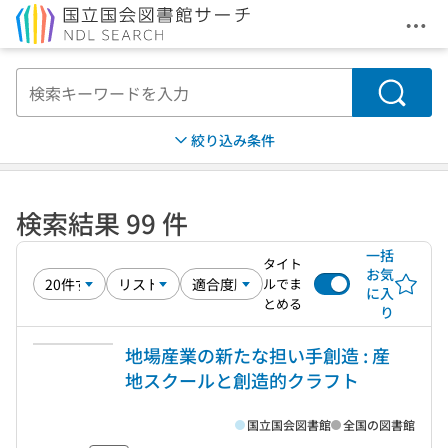
メニ
本文へ移動
検索
絞り込み条件
検索結果 99 件
一括
タイト
お気
ルでま
に入
とめる
り
地場産業の新たな担い手創造 : 産
地スクールと創造的クラフト
国立国会図書館
全国の図書館