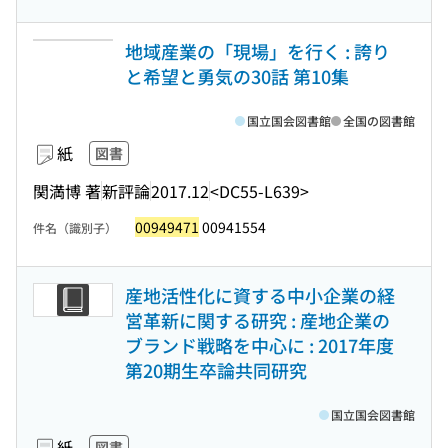
地域産業の「現場」を行く : 誇り
と希望と勇気の30話 第10集
国立国会図書館
全国の図書館
紙
図書
関満博 著
新評論
2017.12
<DC55-L639>
00949471
00941554
件名（識別子）
産地活性化に資する中小企業の経
営革新に関する研究 : 産地企業の
ブランド戦略を中心に : 2017年度
第20期生卒論共同研究
国立国会図書館
紙
図書