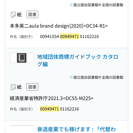
国立国会図書館
全国の図書館
紙
図書
本多英二
aula brand design
[2020]
<DC34-R1>
00941554
00949471
01162216
件名（識別子）
地域団体商標ガイドブック カタロ
グ編
国立国会図書館
全国の図書館
紙
図書
経済産業省特許庁
2021.3
<DC55-M225>
00949471
01162216
件名（識別子）
衰退産業でも稼げます : 「代替わ