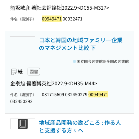
熊坂敏彦 著
社会評論社
2022.9
<DC55-M327>
00949471
00932471
件名（識別子）
日本と韓国の地域ファミリー企業
のマネジメント比較 下
国立国会図書館
全国の図書館
紙
図書
金泰旭 編著
博英社
2022.9
<DH35-M44>
031715609 032450279
00949471
件名（識別子）
032450292
地域産品開発の勘どころ : 作る人
と支援する方々へ