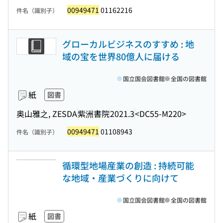
00949471
01162216
件名（識別子）
グローカルビジネスのすすめ : 地
域の宝を世界80億人に届ける
国立国会図書館
全国の図書館
紙
図書
奥山雅之, ZESDA
紫洲書院
2021.3
<DC55-M220>
00949471
01108943
件名（識別子）
循環型地場産業の創造 : 持続可能
な地域・産業づくりに向けて
国立国会図書館
全国の図書館
紙
図書