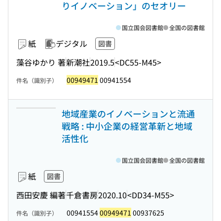
りイノベーション」のセオリー
国立国会図書館
全国の図書館
紙
デジタル
図書
藻谷ゆかり 著
新潮社
2019.5
<DC55-M45>
00949471
00941554
件名（識別子）
地域産業のイノベーションと流通
戦略 : 中小企業の経営革新と地域
活性化
国立国会図書館
全国の図書館
紙
図書
西田安慶 編著
千倉書房
2020.10
<DD34-M55>
00941554
00949471
00937625
件名（識別子）