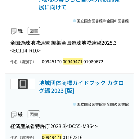
展に向けて
国立国会図書館
全国の図書館
紙
図書
全国過疎地域連盟 編集
全国過疎地域連盟
2025.3
<EC114-R10>
00945170
00949471
01080672
件名（識別子）
地域団体商標ガイドブック カタロ
グ編 2023 [版]
国立国会図書館
全国の図書館
紙
図書
経済産業省特許庁
2023.3
<DC55-M364>
00949471
01162216
件名（識別子）