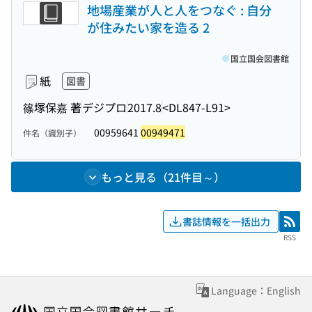
地場産業が人と人をつなぐ : 自分
が住みたい家を造る 2
国立国会図書館
紙
図書
篠塚保嘉 著
デジプロ
2017.8
<DL847-L91>
00959641
00949471
件名（識別子）
もっと見る（21件目～）
書誌情報を一括出力
RSS
RSS
Language：English