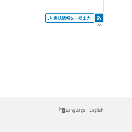
書誌情報を一括出力
RSS
RSS
Language：English