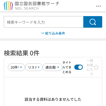
メニ
本文へ移動
検索
絞り込み条件
検索結果 0件
一括
タイト
お気
ルでま
に入
とめる
り
該当する資料はありませんでした