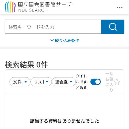
メニ
本文へ移動
検索
絞り込み条件
検索結果 0件
一括
タイト
お気
ルでま
に入
とめる
り
該当する資料はありませんでした