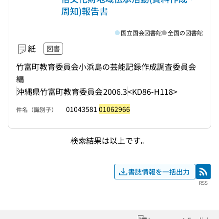
周知)報告書
国立国会図書館
全国の図書館
紙
図書
竹富町教育委員会小浜島の芸能記録作成調査委員会
編
沖縄県竹富町教育委員会
2006.3
<KD86-H118>
01043581
01062966
件名（識別子）
検索結果は以上です。
書誌情報を一括出力
RSS
RSS