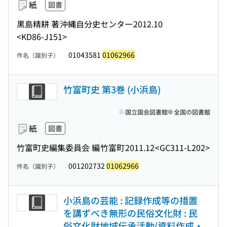
紙
図書
黒島精耕 著
沖縄自分史センター
2012.10
<KD86-J151>
01043581
01062966
件名（識別子）
竹富町史 第3巻 (小浜島)
国立国会図書館
全国の図書館
紙
図書
竹富町史編集委員会 編
竹富町
2011.12
<GC311-L202>
001202732
01062966
件名（識別子）
小浜島の芸能 : 記録作成等の措置
を講ずべき無形の民俗文化財 : 民
俗文化財地域伝承活動(資料作成・