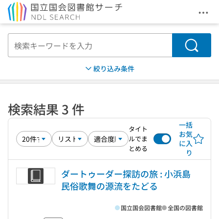
メニ
本文へ移動
検索
絞り込み条件
検索結果 3 件
一括
タイト
お気
ルでま
に入
とめる
り
ダートゥーダー探訪の旅 : 小浜島
民俗歌舞の源流をたどる
国立国会図書館
全国の図書館