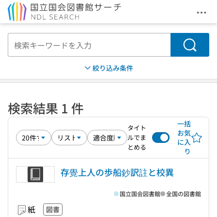
メニ
本文へ移動
検索
絞り込み条件
検索結果 1 件
一括
タイト
お気
ルでま
に入
とめる
り
存覺上人の歩船鈔訳註と校異
国立国会図書館
全国の図書館
紙
図書