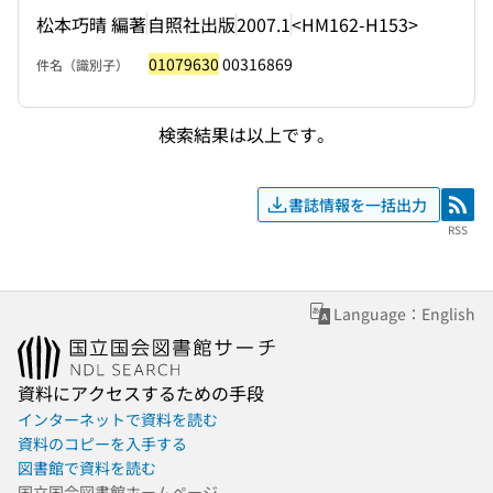
松本巧晴 編著
自照社出版
2007.1
<HM162-H153>
01079630
00316869
件名（識別子）
検索結果は以上です。
書誌情報を一括出力
RSS
RSS
Language：English
資料にアクセスするための手段
インターネットで資料を読む
資料のコピーを入手する
図書館で資料を読む
国立国会図書館ホームページ