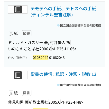
テモテへの手紙、テトスへの手紙
(ティンデル聖書注解)
国立国会図書館
全国の図書館
紙
図書
ドナルド・ガスリー 著, 村井優人 訳
いのちのことば社
2006.8
<HP25-H165>
01082042
01082043
件名（識別子）
聖書の使信 : 私訳・注釈・説教 13
国立国会図書館
全国の図書館
紙
図書
蓮見和男 著
新教出版社
2005.6
<HP23-H48>