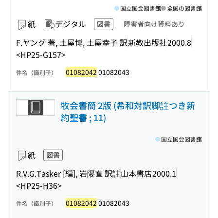
国立国会図書館
全国の図書館
紙
デジタル
図書
障害者向け資料あり
F.ヤング 著, 土屋博, 土屋幸子 訳
新教出版社
2000.8
<HP25-G157>
01082042
01082043
件名（識別子）
牧会書簡 2版 (希和対訳脚註つき新
約聖書 ; 11)
国立国会図書館
紙
図書
R.V.G.Tasker [編], 岩隈直 訳註
山本書店
2000.1
<HP25-H36>
01082042
01082043
件名（識別子）