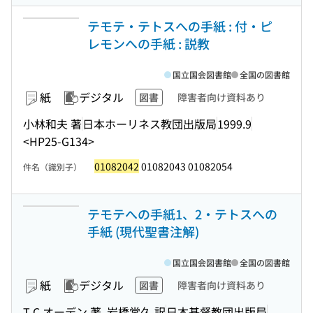
テモテ・テトスへの手紙 : 付・ピ
レモンへの手紙 : 説教
国立国会図書館
全国の図書館
紙
デジタル
図書
障害者向け資料あり
小林和夫 著
日本ホーリネス教団出版局
1999.9
<HP25-G134>
01082042
01082043 01082054
件名（識別子）
テモテへの手紙1、2・テトスへの
手紙 (現代聖書注解)
国立国会図書館
全国の図書館
紙
デジタル
図書
障害者向け資料あり
T.C.オーデン 著, 岩橋常久 訳
日本基督教団出版局