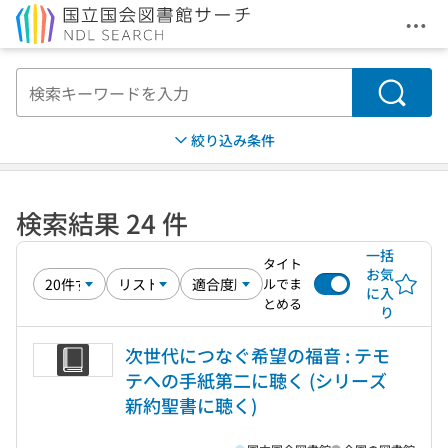
メニ
本文へ移動
検索
絞り込み条件
検索結果 24 件
一括
タイト
お気
ルでま
に入
とめる
り
次世代につなぐ希望の福音 : テモ
テへの手紙第二に聴く (シリーズ
新約聖書に聴く)