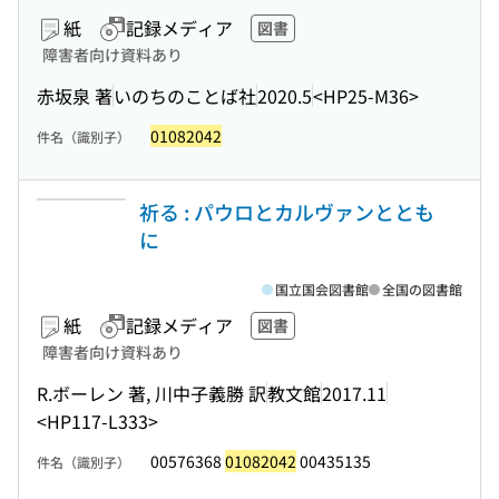
紙
記録メディア
図書
障害者向け資料あり
赤坂泉 著
いのちのことば社
2020.5
<HP25-M36>
01082042
件名（識別子）
祈る : パウロとカルヴァンととも
に
国立国会図書館
全国の図書館
紙
記録メディア
図書
障害者向け資料あり
R.ボーレン 著, 川中子義勝 訳
教文館
2017.11
<HP117-L333>
00576368
01082042
00435135
件名（識別子）