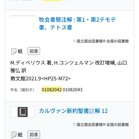
牧会書簡注解 : 第1・第2テモテ
書、テトス書
国立国会図書館
全国の図書館
紙
図書
M.ディベリウス 著, H.コンツェルマン 改訂増補, 山口
雅弘 訳
教文館
2021.9
<HP25-M72>
01082042
01082043
件名（識別子）
カルヴァン新約聖書註解 12
国立国会図書館
全国の図書館
紙
図書