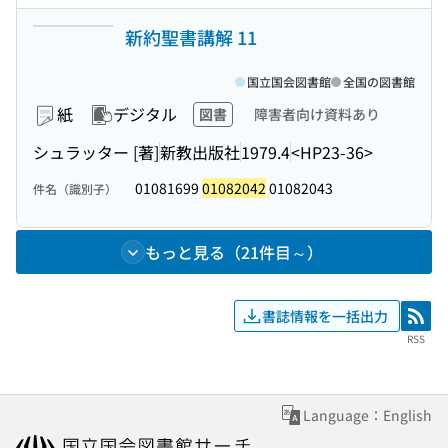
新約聖書講解 11
国立国会図書館
全国の図書館
紙
デジタル
図書
障害者向け資料あり
シュラッター [著]
新教出版社
1979.4
<HP23-36>
01081699
01082042
01082043
件名（識別子）
もっと見る（21件目～）
書誌情報を一括出力
RSS
RSS
Language：English