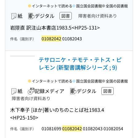
インターネットで読める
国立国会図書館
全国の図書館
紙
デジタル
図書
障害者向け資料あり
岩隈直 訳注
山本書店
1983.5
<HP25-131>
01082042
01082043
件名（識別子）
テサロニケ・テモテ・テトス・ピ
レモン (新聖書講解シリーズ ; 9)
インターネットで読める
国立国会図書館
全国の図書館
紙
記録メディア
デジタル
図書
障害者向け資料あり
木下奉子 [ほか]著
いのちのことば社
1983.4
<HP25-150>
01081699
01082042
01082043 01082054
件名（識別子）