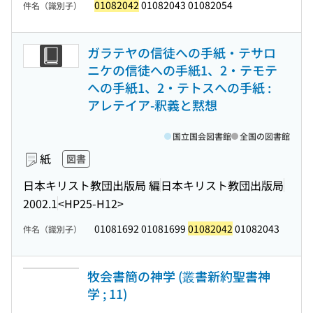
01082042
01082043 01082054
件名（識別子）
ガラテヤの信徒への手紙・テサロ
ニケの信徒への手紙1、2・テモテ
への手紙1、2・テトスへの手紙 :
アレテイア-釈義と黙想
国立国会図書館
全国の図書館
紙
図書
日本キリスト教団出版局 編
日本キリスト教団出版局
2002.1
<HP25-H12>
01081692 01081699
01082042
01082043
件名（識別子）
牧会書簡の神学 (叢書新約聖書神
学 ; 11)