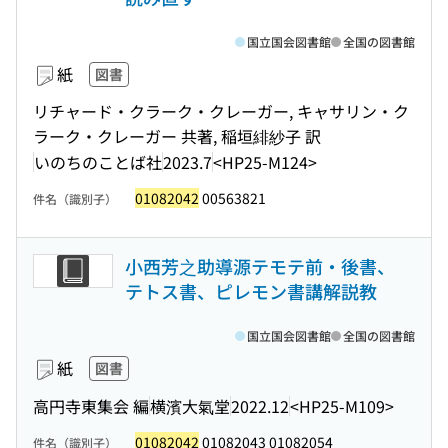
国立国会図書館
全国の図書館
紙
図書
リチャード・クラーク・クレーガー, キャサリン・ク
ラーク・クレーガー 共著, 稲垣緋紗子 訳
いのちのことば社
2023.7
<HP25-M124>
01082042
00563821
件名（識別子）
小西芳之助導源テモテ前・後書、
テトス書、ピレモン書講解説教
国立国会図書館
全国の図書館
紙
図書
高円寺東集会 編
横濱大氣堂
2022.12
<HP25-M109>
01082042
01082043 01082054
件名（識別子）