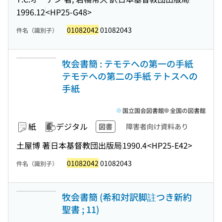
1996.12
<HP25-G48>
01082042
01082043
件名（識別子）
牧会書簡 : テモテへの第一の手紙
テモテへの第二の手紙 テトスへの
手紙
国立国会図書館
全国の図書館
紙
デジタル
図書
障害者向け資料あり
土屋博 著
日本基督教団出版局
1990.4
<HP25-E42>
01082042
01082043
件名（識別子）
牧会書簡 (希和対訳脚註つき新約
聖書 ; 11)