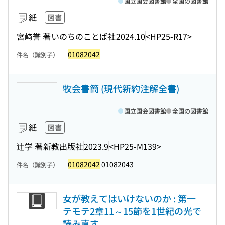
国立国会図書館
全国の図書館
紙
図書
宮﨑誉 著
いのちのことば社
2024.10
<HP25-R17>
01082042
件名（識別子）
牧会書簡 (現代新約注解全書)
国立国会図書館
全国の図書館
紙
図書
辻学 著
新教出版社
2023.9
<HP25-M139>
01082042
01082043
件名（識別子）
女が教えてはいけないのか : 第一
テモテ2章11～15節を1世紀の光で
読み直す