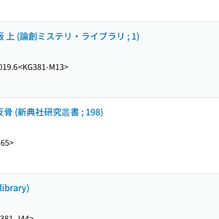
 上 (論創ミステリ・ライブラリ ; 1)
019.6
<KG381-M13>
 (新典社研究叢書 ; 198)
J65>
brary)
381-J44>