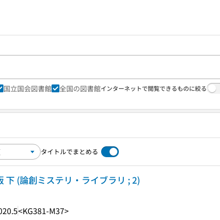
国立国会図書館
全国の図書館
インターネットで閲覧できるものに絞る
タイトルでまとめる
 下 (論創ミステリ・ライブラリ ; 2)
020.5
<KG381-M37>