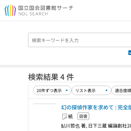
本文へ移動
検索結果 4 件
幻の探偵作家を求めて : 完全版
紙
図書
鮎川哲也 著, 日下三蔵 編
論創社
2