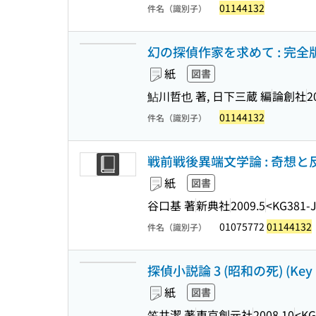
01144132
件名（識別子）
幻の探偵作家を求めて : 完全版
紙
図書
鮎川哲也 著, 日下三蔵 編
論創社
2
01144132
件名（識別子）
戦前戦後異端文学論 : 奇想と反骨
紙
図書
谷口基 著
新典社
2009.5
<KG381-
01075772
01144132
件名（識別子）
探偵小説論 3 (昭和の死) (Key li
紙
図書
笠井潔 著
東京創元社
2008.10
<KG