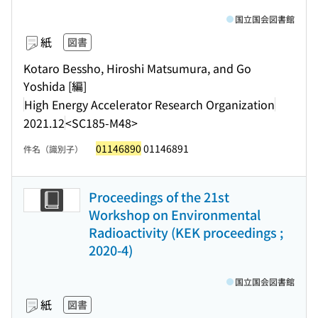
国立国会図書館
紙
図書
Kotaro Bessho, Hiroshi Matsumura, and Go
Yoshida [編]
High Energy Accelerator Research Organization
2021.12
<SC185-M48>
01146890
01146891
件名（識別子）
Proceedings of the 21st
Workshop on Environmental
Radioactivity (KEK proceedings ;
2020-4)
国立国会図書館
紙
図書