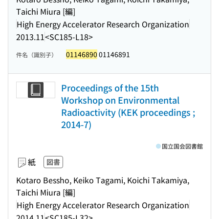
Taichi Miura [編]
High Energy Accelerator Research Organization
2013.11
<SC185-L18>
01146890
01146891
件名（識別子）
Proceedings of the 15th
Workshop on Environmental
Radioactivity (KEK proceedings ;
2014-7)
国立国会図書館
紙
図書
Kotaro Bessho, Keiko Tagami, Koichi Takamiya,
Taichi Miura [編]
High Energy Accelerator Research Organization
2014.11
<SC185-L32>