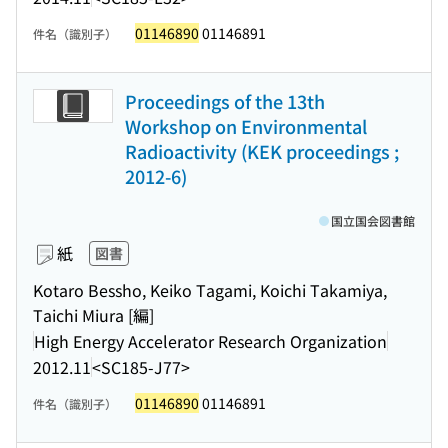
01146890
01146891
件名（識別子）
Proceedings of the 13th
Workshop on Environmental
Radioactivity (KEK proceedings ;
2012-6)
国立国会図書館
紙
図書
Kotaro Bessho, Keiko Tagami, Koichi Takamiya,
Taichi Miura [編]
High Energy Accelerator Research Organization
2012.11
<SC185-J77>
01146890
01146891
件名（識別子）