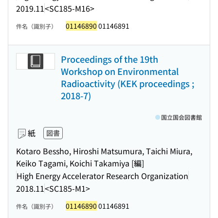
2019.11
<SC185-M16>
01146890
01146891
件名（識別子）
Proceedings of the 19th
Workshop on Environmental
Radioactivity (KEK proceedings ;
2018-7)
国立国会図書館
紙
図書
Kotaro Bessho, Hiroshi Matsumura, Taichi Miura,
Keiko Tagami, Koichi Takamiya [編]
High Energy Accelerator Research Organization
2018.11
<SC185-M1>
01146890
01146891
件名（識別子）