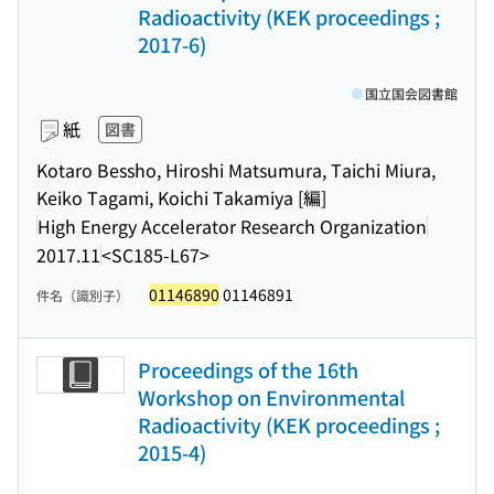
Radioactivity (KEK proceedings ;
2017-6)
国立国会図書館
紙
図書
Kotaro Bessho, Hiroshi Matsumura, Taichi Miura,
Keiko Tagami, Koichi Takamiya [編]
High Energy Accelerator Research Organization
2017.11
<SC185-L67>
01146890
01146891
件名（識別子）
Proceedings of the 16th
Workshop on Environmental
Radioactivity (KEK proceedings ;
2015-4)