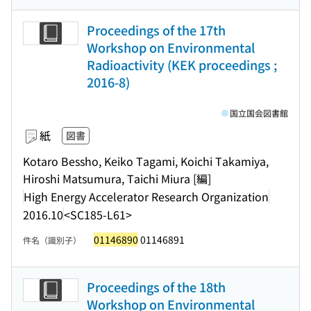
Proceedings of the 17th
Workshop on Environmental
Radioactivity (KEK proceedings ;
2016-8)
国立国会図書館
紙
図書
Kotaro Bessho, Keiko Tagami, Koichi Takamiya,
Hiroshi Matsumura, Taichi Miura [編]
High Energy Accelerator Research Organization
2016.10
<SC185-L61>
01146890
01146891
件名（識別子）
Proceedings of the 18th
Workshop on Environmental