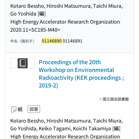
Kotaro Bessho, Hiroshi Matsumura, Taichi Miura,
Go Yoshida [編]
High Energy Accelerator Research Organization
2020.11
<SC185-M40>
01146890
01146891
件名（識別子）
Proceedings of the 20th
Workshop on Environmental
Radioactivity (KEK proceedings ;
2019-2)
国立国会図書館
紙
図書
Kotaro Bessho, Hiroshi Matsumura, Taichi Miura,
Go Yoshida, Keiko Tagami, Koichi Takamiya [編]
High Energy Accelerator Research Organization