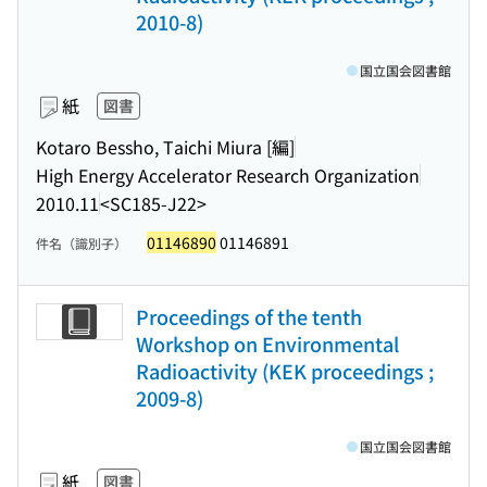
2010-8)
国立国会図書館
紙
図書
Kotaro Bessho, Taichi Miura [編]
High Energy Accelerator Research Organization
2010.11
<SC185-J22>
01146890
01146891
件名（識別子）
Proceedings of the tenth
Workshop on Environmental
Radioactivity (KEK proceedings ;
2009-8)
国立国会図書館
紙
図書