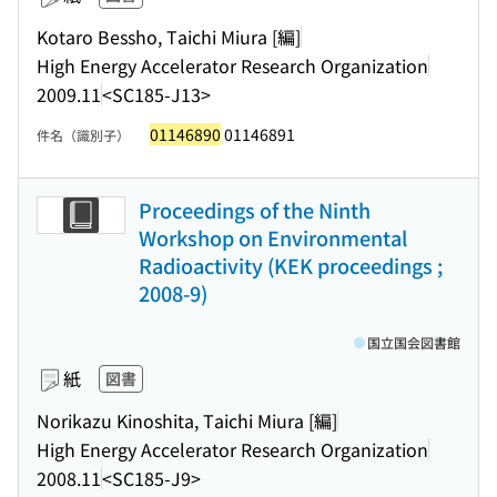
Kotaro Bessho, Taichi Miura [編]
High Energy Accelerator Research Organization
2009.11
<SC185-J13>
01146890
01146891
件名（識別子）
Proceedings of the Ninth
Workshop on Environmental
Radioactivity (KEK proceedings ;
2008-9)
国立国会図書館
紙
図書
Norikazu Kinoshita, Taichi Miura [編]
High Energy Accelerator Research Organization
2008.11
<SC185-J9>