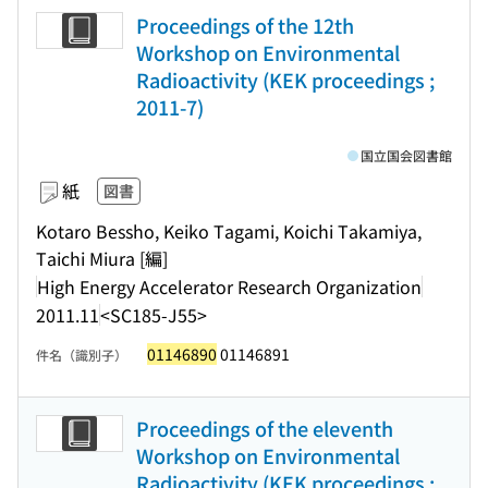
Proceedings of the 12th
Workshop on Environmental
Radioactivity (KEK proceedings ;
2011-7)
国立国会図書館
紙
図書
Kotaro Bessho, Keiko Tagami, Koichi Takamiya,
Taichi Miura [編]
High Energy Accelerator Research Organization
2011.11
<SC185-J55>
01146890
01146891
件名（識別子）
Proceedings of the eleventh
Workshop on Environmental
Radioactivity (KEK proceedings ;