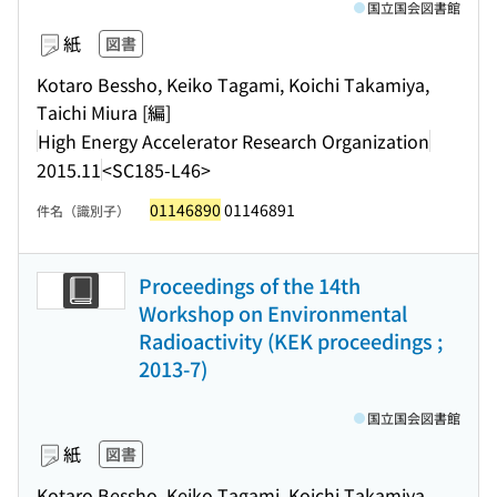
国立国会図書館
紙
図書
Kotaro Bessho, Keiko Tagami, Koichi Takamiya,
Taichi Miura [編]
High Energy Accelerator Research Organization
2015.11
<SC185-L46>
01146890
01146891
件名（識別子）
Proceedings of the 14th
Workshop on Environmental
Radioactivity (KEK proceedings ;
2013-7)
国立国会図書館
紙
図書
Kotaro Bessho, Keiko Tagami, Koichi Takamiya,