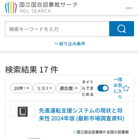
メニ
本文へ移動
検索
絞り込み条件
検索結果 17 件
一括
タイト
お気
ルでま
に入
とめる
り
先進運転支援システムの現状と将
来性 2024年版 (最新市場調査資料)
国立国会図書館
全国の図書館