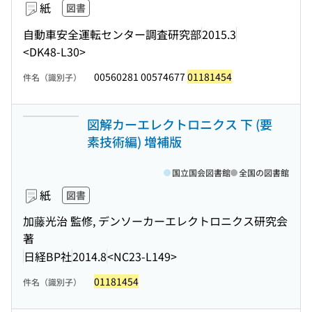
紙
図書
自動車安全運転センター調査研究部
2015.3
<DK48-L30>
00560281 00574677
01181454
件名（識別子）
図解カーエレクトロニクス 下 (要
素技術編) 増補版
国立国会図書館
全国の図書館
紙
図書
加藤光治 監修, デンソーカーエレクトロニクス研究会
著
日経BP社
2014.8
<NC23-L149>
01181454
件名（識別子）