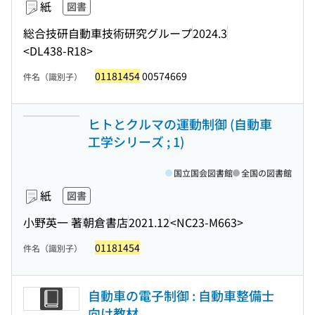
紙
図書
総合技研自動車技術研究グループ
2024.3
<DL438-R18>
01181454
00574669
件名（識別子）
ヒトとクルマの運動制御 (自動車
工学シリーズ ; 1)
国立国会図書館
全国の図書館
紙
図書
小野英一 著
朝倉書店
2021.12
<NC23-M663>
01181454
件名（識別子）
自動車の電子制御 : 自動車整備士
向け教材