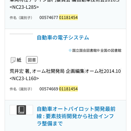
<NC23-L285>
00574677
01181454
件名（識別子）
自動車の電子システム
国立国会図書館
全国の図書館
紙
図書
荒井宏 著, オーム社開発局 企画編集
オーム社
2014.10
<NC23-L160>
00574669
01181454
件名（識別子）
自動車オートパイロット開発最前
線 : 要素技術開発から社会インフ
ラ整備まで