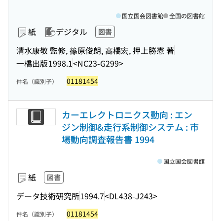
国立国会図書館
全国の図書館
紙
デジタル
図書
清水康敬 監修, 篠原俊朗, 高橋宏, 押上勝憲 著
一橋出版
1998.1
<NC23-G299>
01181454
件名（識別子）
カーエレクトロニクス動向 : エン
ジン制御&走行系制御システム : 市
場動向調査報告書 1994
国立国会図書館
紙
図書
データ技術研究所
1994.7
<DL438-J243>
01181454
件名（識別子）