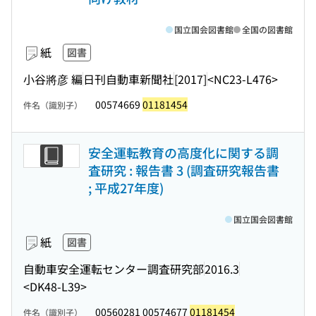
国立国会図書館
全国の図書館
紙
図書
小谷將彦 編
日刊自動車新聞社
[2017]
<NC23-L476>
00574669
01181454
件名（識別子）
安全運転教育の高度化に関する調
査研究 : 報告書 3 (調査研究報告書
; 平成27年度)
国立国会図書館
紙
図書
自動車安全運転センター調査研究部
2016.3
<DK48-L39>
00560281 00574677
01181454
件名（識別子）