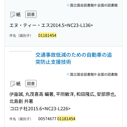
国立国会図書館
全国の図書館
紙
図書
エヌ・ティー・エス
2014.5
<NC23-L136>
01181454
件名（識別子）
交通事故低減のための自動車の追
突防止支援技術
国立国会図書館
全国の図書館
紙
図書
伊藤誠, 丸茂喜高 編著, 平岡敏洋, 和田隆広, 安部原也,
北島創 共著
コロナ社
2015.6
<NC23-L226>
00574677
01181454
件名（識別子）