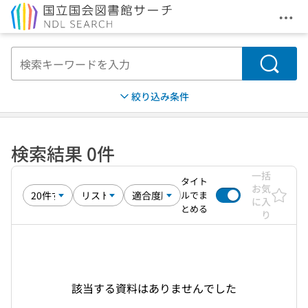
メニ
本文へ移動
検索
絞り込み条件
検索結果 0件
一括
タイト
お気
ルでま
に入
とめる
り
該当する資料はありませんでした