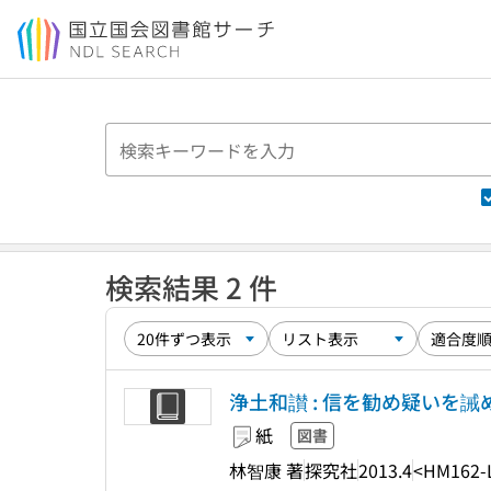
本文へ移動
検索結果 2 件
浄土和讃 : 信を勧め疑いを誡
紙
図書
林智康 著
探究社
2013.4
<HM162-