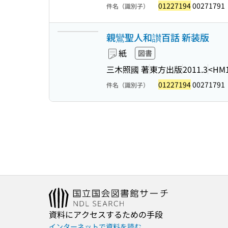
01227194
00271791
件名（識別子）
親鸞聖人和讃百話 新装版
紙
図書
三木照國 著
東方出版
2011.3
<HM1
01227194
00271791
件名（識別子）
資料にアクセスするための手段
インターネットで資料を読む