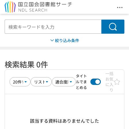
メニ
本文へ移動
検索
絞り込み条件
検索結果 0件
一括
タイト
お気
ルでま
に入
とめる
り
該当する資料はありませんでした