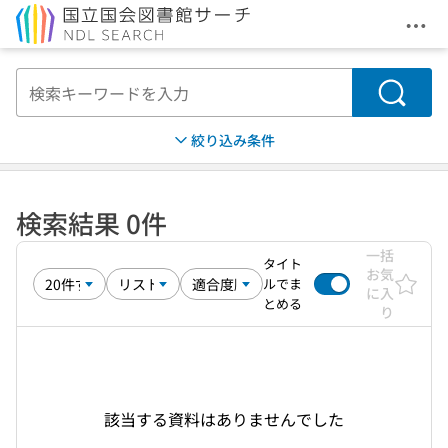
メニ
本文へ移動
検索
絞り込み条件
検索結果 0件
一括
タイト
お気
ルでま
に入
とめる
り
該当する資料はありませんでした