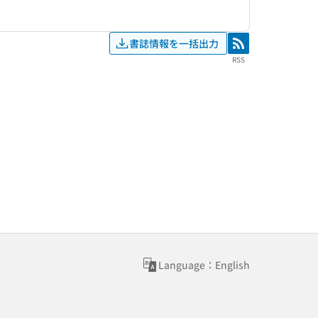
書誌情報を一括出力
RSS
RSS
Language：English