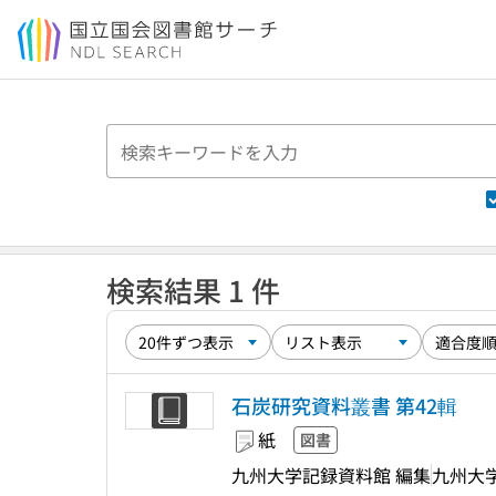
本文へ移動
検索結果 1 件
石炭研究資料叢書 第42輯
紙
図書
九州大学記録資料館 編集
九州大