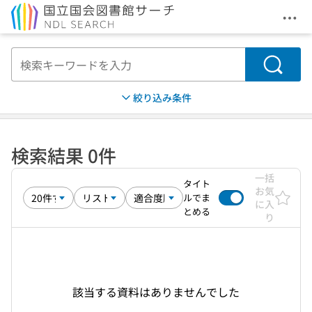
メニ
本文へ移動
検索
絞り込み条件
検索結果 0件
一括
タイト
お気
ルでま
に入
とめる
り
該当する資料はありませんでした