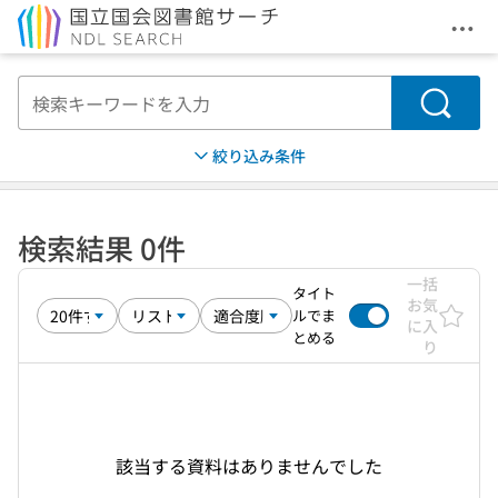
メニ
本文へ移動
検索
絞り込み条件
検索結果 0件
一括
タイト
お気
ルでま
に入
とめる
り
該当する資料はありませんでした