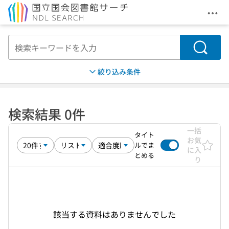
メニ
本文へ移動
検索
絞り込み条件
検索結果 0件
一括
タイト
お気
ルでま
に入
とめる
り
該当する資料はありませんでした