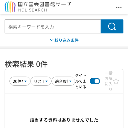
メニ
本文へ移動
検索
絞り込み条件
検索結果 0件
一括
タイト
お気
ルでま
に入
とめる
り
該当する資料はありませんでした