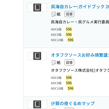
呉海自カレー:ガイドブック 20
紙
図書
呉海自カレー・呉グルメ実行委
596
NDC8版
596
NDC9版
596
NDC10版
オタフクソースお好み焼繁盛カ
紙
図書
オタフクソース株式会社
[オタフ
596
NDC8版
596
NDC9版
596
NDC10版
伊賀の夜ぐるめマップ