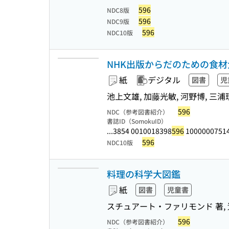
596
NDC8版
596
NDC9版
596
NDC10版
NHK出版からだのための食材
紙
デジタル
図書
児
池上文雄, 加藤光敏, 河野博, 三浦理
596
NDC（参考図書紹介）
書誌ID（SomokuID）
...3854 0010018398
596
10000007514
596
NDC10版
料理の科学大図鑑
紙
図書
児童書
スチュアート・ファリモンド 著, 
596
NDC（参考図書紹介）