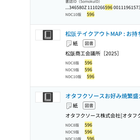
書誌ID（SomokuID）
...346580Z 1110266
596
00111961573
596
NDC10版
松阪テイクアウトMAP : お
紙
図書
松阪商工会議所
［2025］
596
NDC8版
596
NDC9版
596
NDC10版
オタフクソースお好み焼繁盛カレ
紙
図書
オタフクソース株式会社
[オタフ
596
NDC8版
596
NDC9版
596
NDC10版