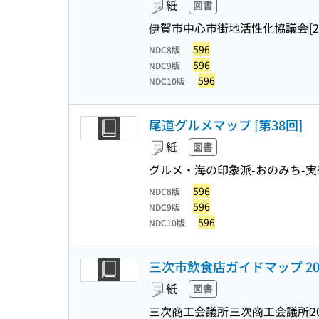
紙
図書
伊賀市中心市街地活性化協議会
[
596
NDC8版
596
NDC9版
596
NDC10版
尾道グルメマップ [第38回]
紙
図書
グルメ・海の印象派-おのみち-
596
NDC8版
596
NDC9版
596
NDC10版
三次市飲食店ガイドマップ 20
紙
図書
三次商工会議所
三次商工会議所
2