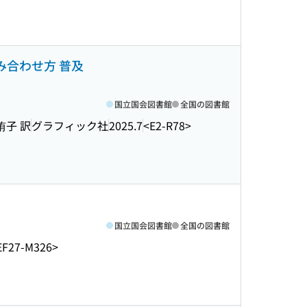
み合わせ方 普及
国立国会図書館
全国の図書館
侑子 訳
グラフィック社
2025.7
<E2-R78>
国立国会図書館
全国の図書館
EF27-M326>