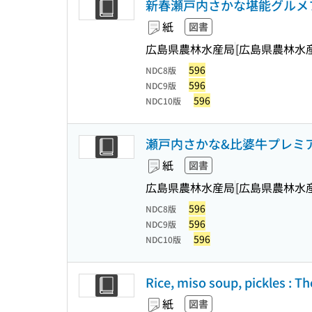
新春瀬戸内さかな堪能グルメ
紙
図書
広島県農林水産局
[広島県農林水
596
NDC8版
596
NDC9版
596
NDC10版
瀬戸内さかな&比婆牛プレミアムグ
紙
図書
広島県農林水産局
[広島県農林水
596
NDC8版
596
NDC9版
596
NDC10版
Rice, miso soup, pickles : T
紙
図書