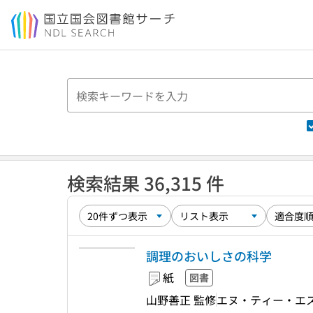
本文へ移動
検索結果 36,315 件
調理のおいしさの科学
紙
図書
山野善正 監修
エヌ・ティー・エ