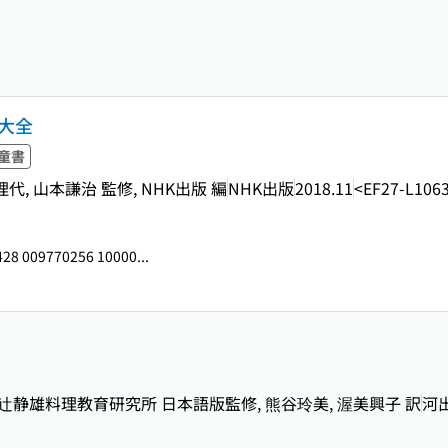
大全
童書
代, 山本謙治 監修, NHK出版 編
NHK出版
2018.11
<EF27-L106
28 009770256 10000...
辻静雄料理教育研究所 日本語版監修, 熊谷玲美, 渥美興子 訳
河