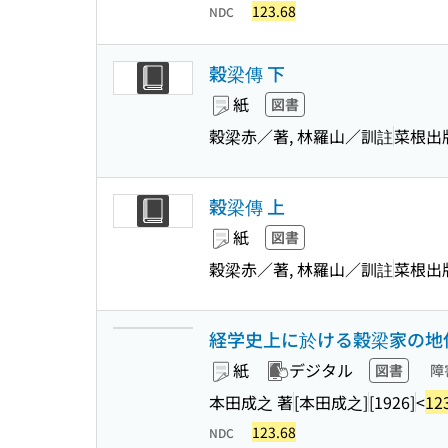
123.68
NDC
穀梁傳 下
紙
図書
穀梁赤／著, 林羅山／訓註
菜根出
穀梁傳 上
紙
図書
穀梁赤／著, 林羅山／訓註
菜根出
経学史上に於ける穀梁家の地
紙
デジタル
図書
障
本田成之 著
[本田成之]
[1926]
<
12
123.68
NDC