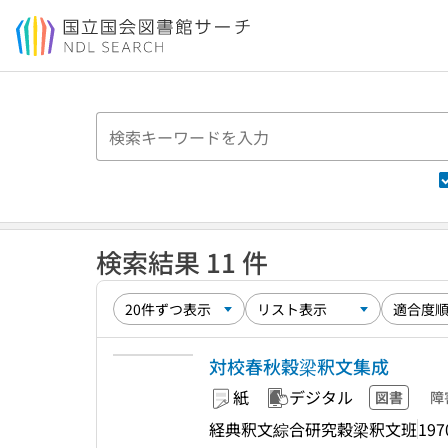
本文へ移動
検索結果 11 件
対校春秋穀梁釈文集成
紙
デジタル
図書
障
経典釈文綜合研究穀梁釈文班
197