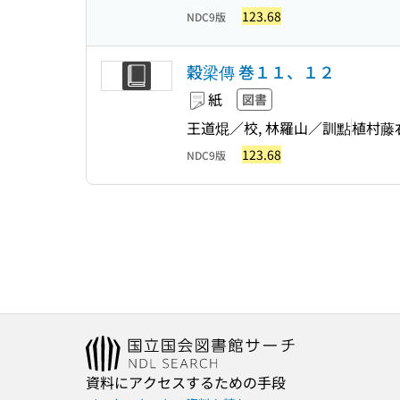
123.68
NDC9版
穀梁傳 巻１１、１２
紙
図書
王道焜／校, 林羅山／訓點
植村藤
123.68
NDC9版
資料にアクセスするための手段