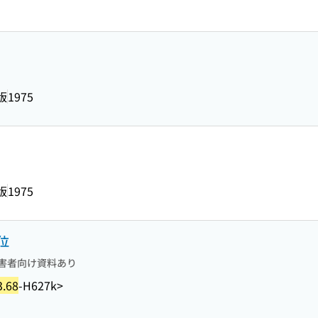
版
1975
版
1975
位
害者向け資料あり
3.68
-H627k>