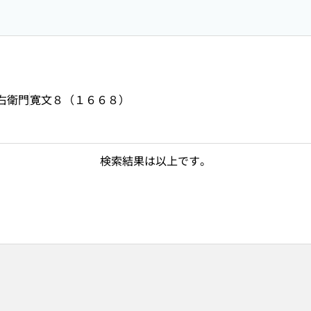
右衛門
寛文８（１６６８）
検索結果は以上です。