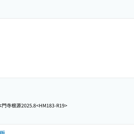
本門寺根源
2025.8
<HM183-R19>
年版