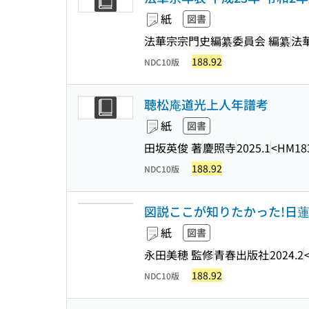
紙
図書
法華宗宗門史編纂委員会 編纂
法華
188.92
NDC10版
聴松庵道光上人年譜考
紙
図書
田坂英俊 著
慶照寺
2025.1
<HM18
188.92
NDC10版
図説ここが知りたかった!日
紙
図書
永田美穂 監修
青春出版社
2024.2
188.92
NDC10版