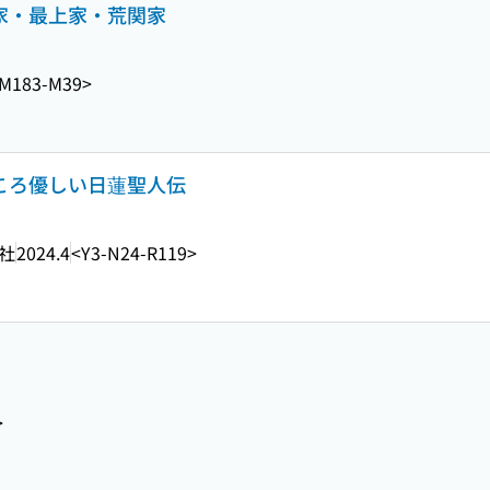
木家・最上家・荒関家
M183-M39>
こころ優しい日蓮聖人伝
社
2024.4
<Y3-N24-R119>
>