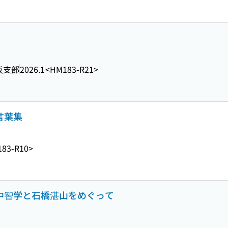
阪支部
2026.1
<HM183-R21>
言葉集
83-R10>
田中智学と石橋湛山をめぐって