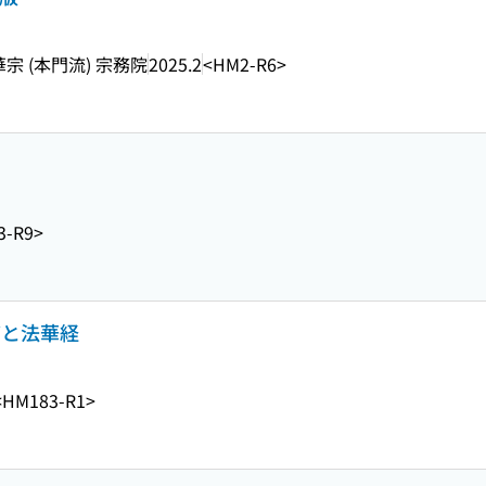
宗 (本門流) 宗務院
2025.2
<HM2-R6>
3-R9>
蓮と法華経
<HM183-R1>