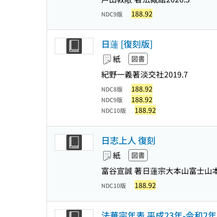
188.92
NDC9版
日蓮 [復刻版]
紙
図書
紀野一義著
淡交社
2019.7
188.92
NDC8版
188.92
NDC9版
188.92
NDC10版
日志上人 復刻
紙
図書
富谷宣誠 著
日蓮宗大本山富士山
188.92
NDC10版
法華宗年表 平成23年-令和2