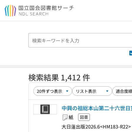
本文へ移動
検索結果 1,412 件
中興の祖総本山第二十六世日
紙
図書
大日蓮出版
2026.6
<HM183-R22>