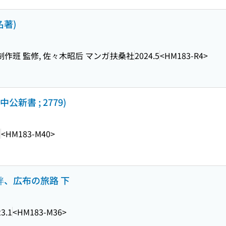
名著)
」制作班 監修, 佐々木昭后 マンガ
扶桑社
2024.5
<HM183-R4>
公新書 ; 2779)
1
<HM183-M40>
絆、広布の旅路 下
3.1
<HM183-M36>