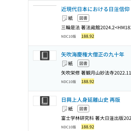
近現代日本における日蓮信仰 
紙
図書
三輪是法 著
法藏館
2024.2
<HM18
188.92
NDC10版
矢吹海慶権大僧正の九十年
紙
図書
矢吹栄修 著
観月山妙法寺
2022.1
188.92
NDC10版
日興上人身延離山史 再版
紙
図書
富士学林研究科 著
大日蓮出版
202
188.92
NDC10版