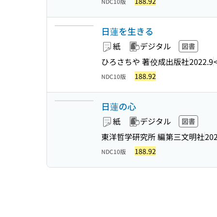
188.92
NDC10版
日蓮を生きる
紙
デジタル
図書
ひろさちや 著
佼成出版社
2022.9
188.92
NDC10版
日蓮の心
紙
デジタル
図書
東洋哲学研究所 編
第三文明社
202
188.92
NDC10版