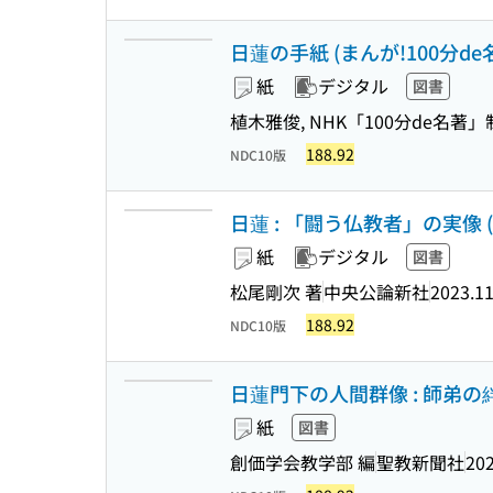
日蓮の手紙 (まんが!100分de
紙
デジタル
図書
植木雅俊, NHK「100分de名著
188.92
NDC10版
日蓮 : 「闘う仏教者」の実像 (中
紙
デジタル
図書
松尾剛次 著
中央公論新社
2023.1
188.92
NDC10版
日蓮門下の人間群像 : 師弟の
紙
図書
創価学会教学部 編
聖教新聞社
202