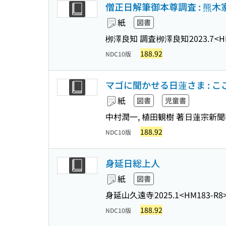
僧正日解筆御本尊調査 : 熊
紙
図書
栁澤良知 調査
栁澤良知
2023.7
<H
188.92
NDC10版
マゴに聞かせる日蓮さま : 
紙
図書
児童書
中村潤一, 植田観樹 著
日蓮宗新聞
188.92
NDC10版
身延日総上人
紙
図書
身延山久遠寺
2025.1
<HM183-R8
188.92
NDC10版