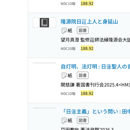
188.92
NDC10版
隆源院日莚上人と身延山
紙
図書
望月真澄 監修
莚師法縁隆源会大
188.92
NDC10版
自灯明、法灯明 : 日蓮聖人の
紙
図書
関慈謙 著
国書刊行会
2025.4
<HM1
188.92
NDC10版
「日蓮主義」という問い : 
紙
図書
戸田教敞 著
法藏館
2026.3