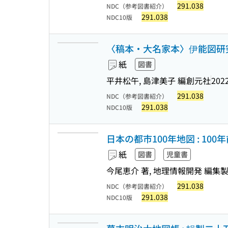
291.038
NDC（参考図書紹介）
291.038
NDC10版
〈稿本・大名家本〉伊能図研
紙
図書
平井松午, 島津美子 編
創元社
2022
291.038
NDC（参考図書紹介）
291.038
NDC10版
日本の都市100年地図 : 10
紙
図書
児童書
今尾恵介 著, 地理情報開発 編集
291.038
NDC（参考図書紹介）
291.038
NDC10版