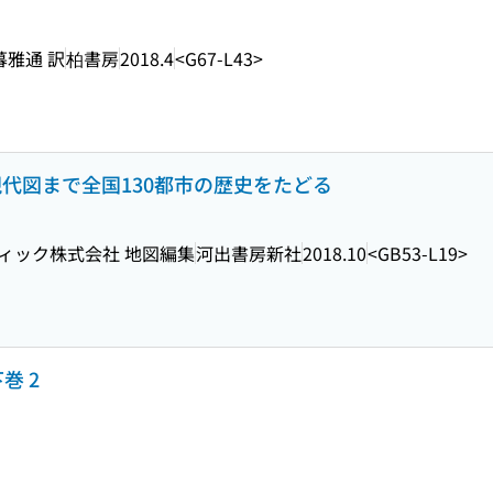
暮雅通 訳
柏書房
2018.4
<G67-L43>
ら現代図まで全国130都市の歴史をたどる
フィック株式会社 地図編集
河出書房新社
2018.10
<GB53-L19>
巻 2