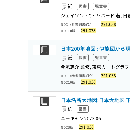
紙
図書
児童書
ジェイソン・C・ハバード 著, 日
291.038
NDC（参考図書紹介）
291.038
NDC10版
日本200年地図 : 伊能図か
紙
図書
児童書
今尾恵介 監修, 東京カートグラ
291.038
NDC（参考図書紹介）
291.038
NDC10版
日本名所大地図:日本大地図 下
紙
図書
ユーキャン
2023.06
291.038
NDC8版