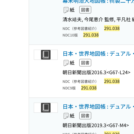
幕末明治大地図帳 : 輯製二十
紙
図書
清水靖夫, 今尾恵介 監修, 平凡社 
291.038
NDC（参考図書紹介）
291.038
NDC10版
日本・世界地図帳 : デュアル・アトラ
紙
図書
朝日新聞出版
2016.3
<G67-L24>
291.038
NDC（参考図書紹介）
291.038
NDC9版
日本・世界地図帳 : デュアル・アトラ
紙
図書
朝日新聞出版
2019.3
<G67-M4>