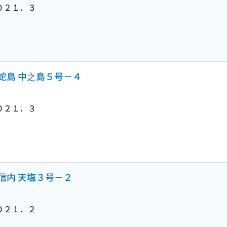
０２１．３
蛇島 中之島５号－４
０２１．３
信内 天塩３号－２
０２１．２