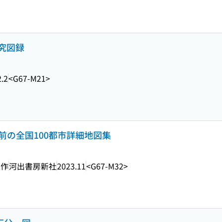
究図録
.2
<G67-M21>
0年前の全国100都市詳細地図集
製作
河出書房新社
2023.11
<G67-M32>