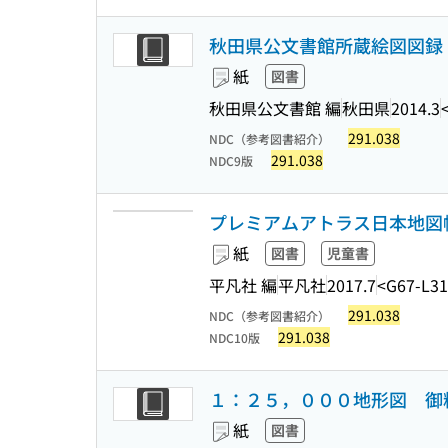
秋田県公文書館所蔵絵図図録
紙
図書
秋田県公文書館 編
秋田県
2014.3
291.038
NDC（参考図書紹介）
291.038
NDC9版
プレミアムアトラス日本地図帳
紙
図書
児童書
平凡社 編
平凡社
2017.7
<G67-L3
291.038
NDC（参考図書紹介）
291.038
NDC10版
１：２５，０００地形図 御
紙
図書