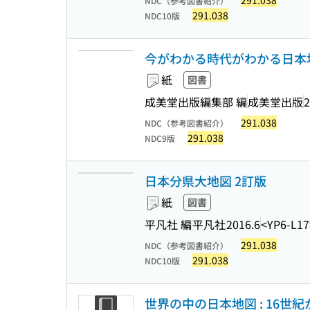
291.038
NDC（参考図書紹介）
291.038
NDC10版
今がわかる時代がわかる日本地図 2
紙
図書
成美堂出版編集部 編
成美堂出版
2
291.038
NDC（参考図書紹介）
291.038
NDC9版
日本分県大地図 2訂版
紙
図書
平凡社 編
平凡社
2016.6
<YP6-L17
291.038
NDC（参考図書紹介）
291.038
NDC10版
世界の中の日本地図 : 16世