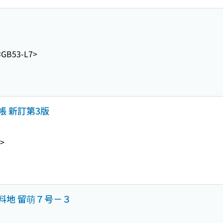
<GB53-L7>
 新訂第3版
1>
料地 留萌７号－３