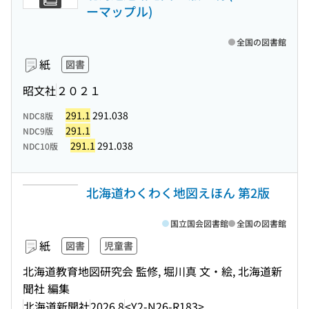
ーマップル)
全国の図書館
紙
図書
昭文社
２０２１
291.1
291.038
NDC8版
291.1
NDC9版
291.1
291.038
NDC10版
北海道わくわく地図えほん 第2版
国立国会図書館
全国の図書館
紙
図書
児童書
北海道教育地図研究会 監修, 堀川真 文・絵, 北海道新
聞社 編集
北海道新聞社
2026.8
<Y2-N26-R183>