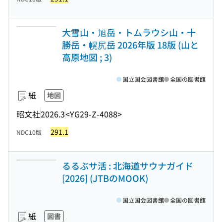
大雪山・旭岳・トムラウシ山・十
勝岳・幌尻岳 2026年版 18版 (山と
高原地図 ; 3)
国立国会図書館
全国の図書館
紙
地図
昭文社
2026.3
<YG29-Z-4088>
291.1
NDC10版
るるぶサ活 : 北海道サウナガイド
[2026] (JTBのMOOK)
国立国会図書館
全国の図書館
紙
図書