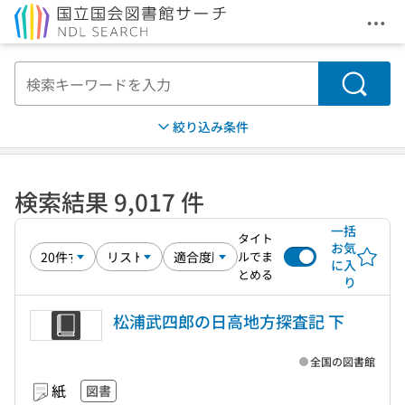
メニ
本文へ移動
検索
絞り込み条件
検索結果 9,017 件
一括
タイト
お気
ルでま
に入
とめる
り
松浦武四郎の日高地方探査記 下
全国の図書館
紙
図書