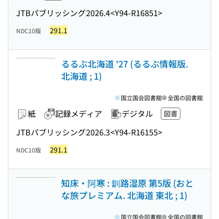
JTBパブリッシング
2026.4
<Y94-R16851>
291.1
NDC10版
るるぶ北海道 '27 (るるぶ情報版.
北海道 ; 1)
国立国会図書館
全国の図書館
紙
記録メディア
デジタル
図書
JTBパブリッシング
2026.3
<Y94-R16155>
291.1
NDC10版
知床・阿寒 : 釧路湿原 第5版 (おと
な旅プレミアム. 北海道 東北 ; 1)
国立国会図書館
全国の図書館