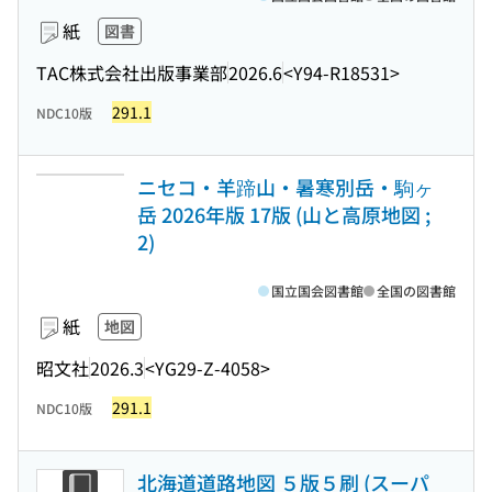
紙
図書
TAC株式会社出版事業部
2026.6
<Y94-R18531>
291.1
NDC10版
ニセコ・羊蹄山・暑寒別岳・駒ヶ
岳 2026年版 17版 (山と高原地図 ;
2)
国立国会図書館
全国の図書館
紙
地図
昭文社
2026.3
<YG29-Z-4058>
291.1
NDC10版
北海道道路地図 ５版５刷 (スーパ