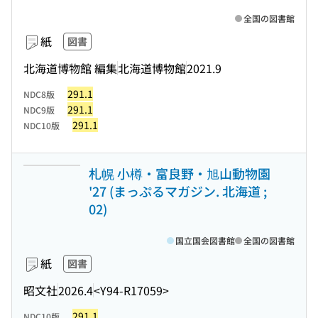
全国の図書館
紙
図書
北海道博物館 編集
北海道博物館
2021.9
291.1
NDC8版
291.1
NDC9版
291.1
NDC10版
札幌 小樽・富良野・旭山動物園
'27 (まっぷるマガジン. 北海道 ;
02)
国立国会図書館
全国の図書館
紙
図書
昭文社
2026.4
<Y94-R17059>
291.1
NDC10版