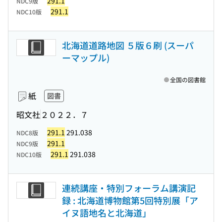
291.1
NDC9版
291.1
NDC10版
北海道道路地図 ５版６刷 (スーパ
ーマップル)
全国の図書館
紙
図書
昭文社
２０２２．７
291.1
291.038
NDC8版
291.1
NDC9版
291.1
291.038
NDC10版
連続講座・特別フォーラム講演記
録 : 北海道博物館第5回特別展「ア
イヌ語地名と北海道」