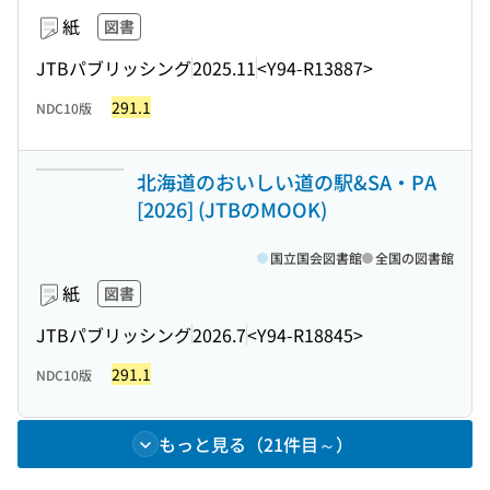
紙
図書
JTBパブリッシング
2025.11
<Y94-R13887>
291.1
NDC10版
北海道のおいしい道の駅&SA・PA
[2026] (JTBのMOOK)
国立国会図書館
全国の図書館
紙
図書
JTBパブリッシング
2026.7
<Y94-R18845>
291.1
NDC10版
もっと見る（21件目～）