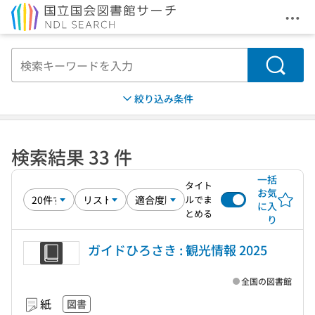
メニ
本文へ移動
検索
絞り込み条件
検索結果 33 件
一括
タイト
お気
ルでま
に入
とめる
り
ガイドひろさき : 観光情報 2025
全国の図書館
紙
図書