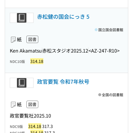
赤松健の国会にっき 5
国立国会図書館
紙
図書
Ken Akamatsu
赤松スタジオ
2025.12
<AZ-247-R10>
314.18
NDC10版
政官要覧 令和7年秋号
全国の図書館
紙
図書
政官要覧社
2025.10
314.18
317.3
NDC9版
314.18
317.3
NDC10版