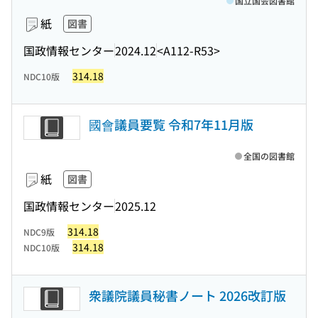
国立国会図書館
紙
図書
国政情報センター
2024.12
<A112-R53>
314.18
NDC10版
國會議員要覧 令和7年11月版
全国の図書館
紙
図書
国政情報センター
2025.12
314.18
NDC9版
314.18
NDC10版
衆議院議員秘書ノート 2026改訂版