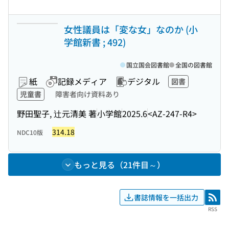
女性議員は「変な女」なのか (小
学館新書 ; 492)
国立国会図書館
全国の図書館
紙
記録メディア
デジタル
図書
児童書
障害者向け資料あり
野田聖子, 辻元清美 著
小学館
2025.6
<AZ-247-R4>
314.18
NDC10版
もっと見る（21件目～）
書誌情報を一括出力
RSS
RSS