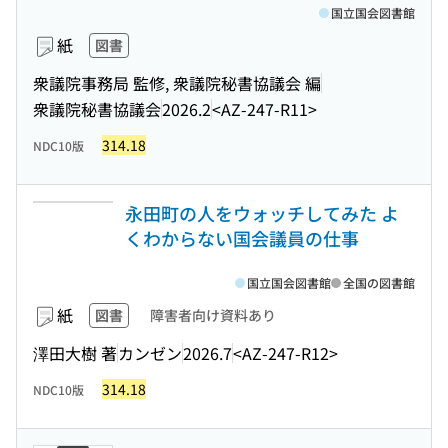
国立国会図書館
紙
図書
衆議院事務局 監修, 衆議院秘書協議会 編
衆議院秘書協議会
2026.2
<AZ-247-R11>
314.18
NDC10版
永田町の人をウォッチしてみた よ
くわからない国会議員の仕事
国立国会図書館
全国の図書館
紙
図書
障害者向け資料あり
澤田大樹 著
カンゼン
2026.7
<AZ-247-R12>
314.18
NDC10版