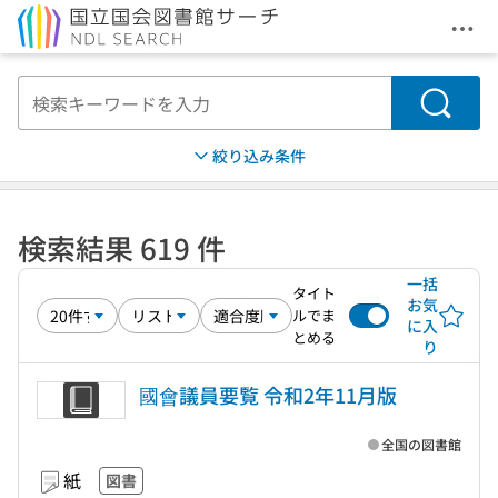
メニ
本文へ移動
検索
絞り込み条件
検索結果 619 件
一括
タイト
お気
ルでま
に入
とめる
り
國會議員要覧 令和2年11月版
全国の図書館
紙
図書