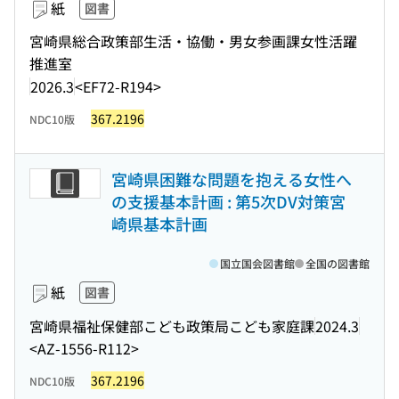
紙
図書
宮崎県総合政策部生活・協働・男女参画課女性活躍
推進室
2026.3
<EF72-R194>
367.2196
NDC10版
宮崎県困難な問題を抱える女性へ
の支援基本計画 : 第5次DV対策宮
崎県基本計画
国立国会図書館
全国の図書館
紙
図書
宮崎県福祉保健部こども政策局こども家庭課
2024.3
<AZ-1556-R112>
367.2196
NDC10版