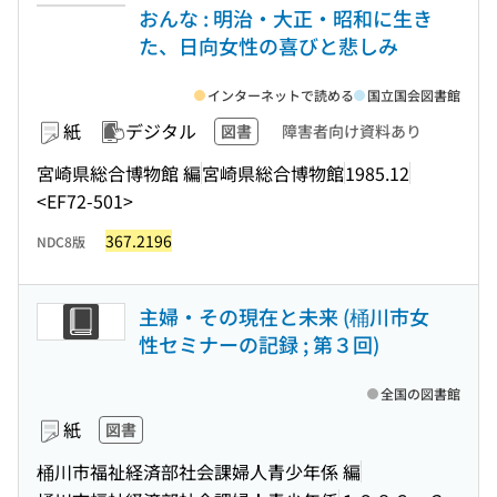
おんな : 明治・大正・昭和に生き
た、日向女性の喜びと悲しみ
インターネットで読める
国立国会図書館
紙
デジタル
図書
障害者向け資料あり
宮崎県総合博物館 編
宮崎県総合博物館
1985.12
<EF72-501>
367.2196
NDC8版
主婦・その現在と未来 (桶川市女
性セミナーの記録 ; 第３回)
全国の図書館
紙
図書
桶川市福祉経済部社会課婦人青少年係 編