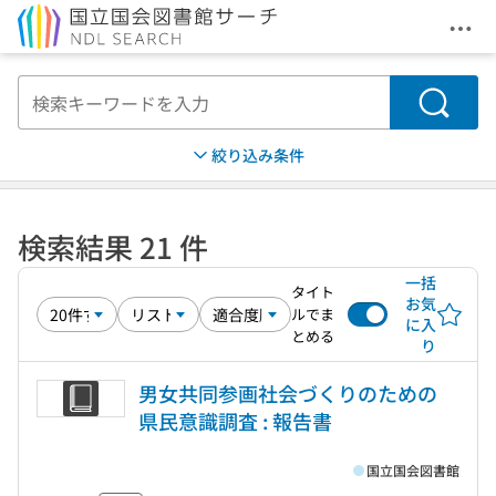
メニ
本文へ移動
検索
絞り込み条件
検索結果 21 件
一括
タイト
お気
ルでま
に入
とめる
り
男女共同参画社会づくりのための
県民意識調査 : 報告書
国立国会図書館