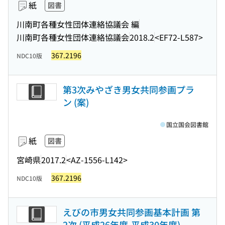
紙
図書
川南町各種女性団体連絡協議会 編
川南町各種女性団体連絡協議会
2018.2
<EF72-L587>
367.2196
NDC10版
第3次みやざき男女共同参画プラ
ン (案)
国立国会図書館
紙
図書
宮崎県
2017.2
<AZ-1556-L142>
367.2196
NDC10版
えびの市男女共同参画基本計画 第
2次 (平成26年度-平成30年度)