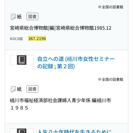
全国の図書館
紙
図書
宮崎県総合博物館[編]
宮崎県総合博物館
1985.12
367.2196
NDC8版
自立への道 (桶川市女性セミナー
の記録 ; 第２回)
全国の図書館
紙
図書
桶川市福祉経済部社会課婦人青少年係 編
桶川市
１９８５
人生八十年時代を生きるために