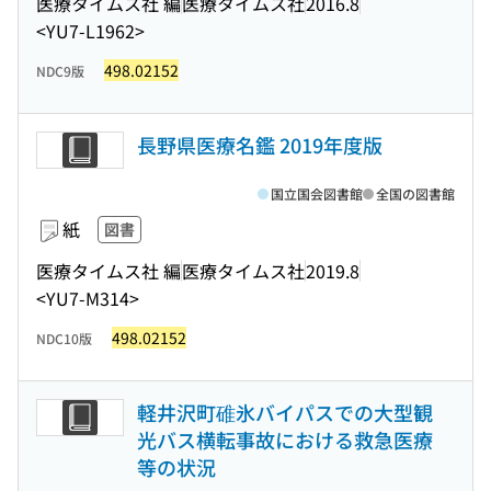
医療タイムス社 編
医療タイムス社
2016.8
<YU7-L1962>
498.02152
NDC9版
長野県医療名鑑 2019年度版
国立国会図書館
全国の図書館
紙
図書
医療タイムス社 編
医療タイムス社
2019.8
<YU7-M314>
498.02152
NDC10版
軽井沢町碓氷バイパスでの大型観
光バス横転事故における救急医療
等の状況