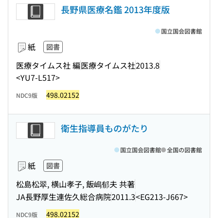
長野県医療名鑑 2013年度版
国立国会図書館
紙
図書
医療タイムス社 編
医療タイムス社
2013.8
<YU7-L517>
498.02152
NDC9版
衛生指導員ものがたり
国立国会図書館
全国の図書館
紙
図書
松島松翠, 横山孝子, 飯嶋郁夫 共著
JA長野厚生連佐久総合病院
2011.3
<EG213-J667>
498.02152
NDC9版