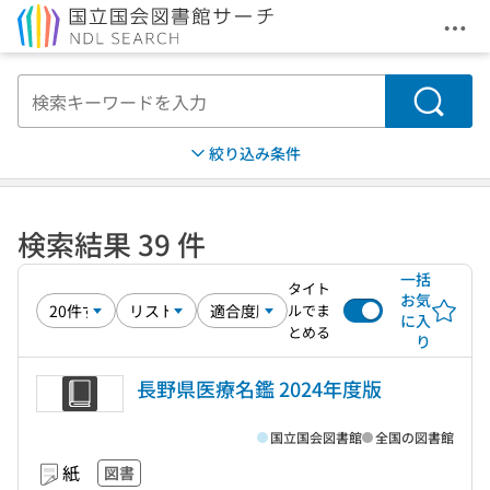
メニ
本文へ移動
検索
絞り込み条件
検索結果 39 件
一括
タイト
お気
ルでま
に入
とめる
り
長野県医療名鑑 2024年度版
国立国会図書館
全国の図書館
紙
図書