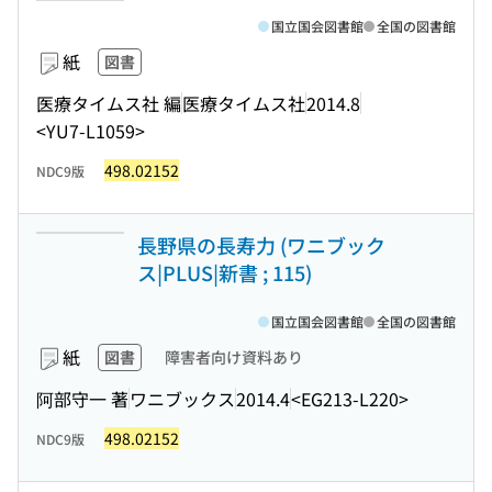
国立国会図書館
全国の図書館
紙
図書
医療タイムス社 編
医療タイムス社
2014.8
<YU7-L1059>
498.02152
NDC9版
長野県の長寿力 (ワニブック
ス|PLUS|新書 ; 115)
国立国会図書館
全国の図書館
紙
図書
障害者向け資料あり
阿部守一 著
ワニブックス
2014.4
<EG213-L220>
498.02152
NDC9版