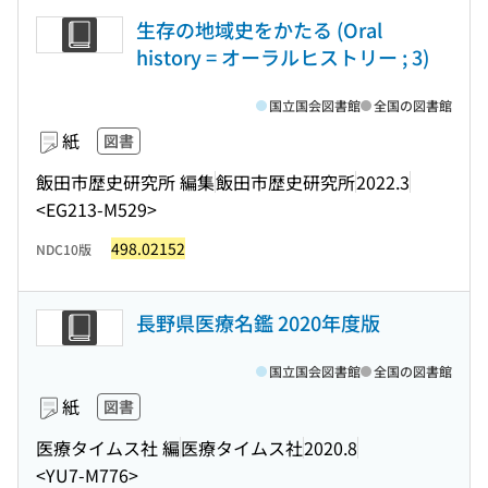
生存の地域史をかたる (Oral
history = オーラルヒストリー ; 3)
国立国会図書館
全国の図書館
紙
図書
飯田市歴史研究所 編集
飯田市歴史研究所
2022.3
<EG213-M529>
498.02152
NDC10版
長野県医療名鑑 2020年度版
国立国会図書館
全国の図書館
紙
図書
医療タイムス社 編
医療タイムス社
2020.8
<YU7-M776>