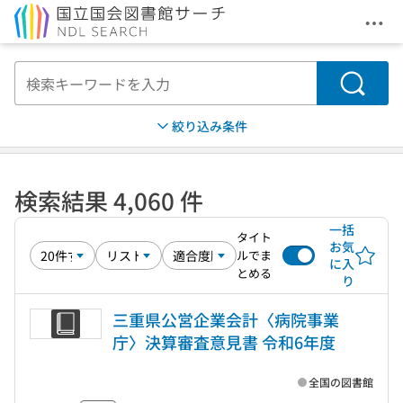
メニ
本文へ移動
検索
絞り込み条件
検索結果 4,060 件
一括
タイト
お気
ルでま
に入
とめる
り
三重県公営企業会計〈病院事業
庁〉決算審査意見書 令和6年度
全国の図書館