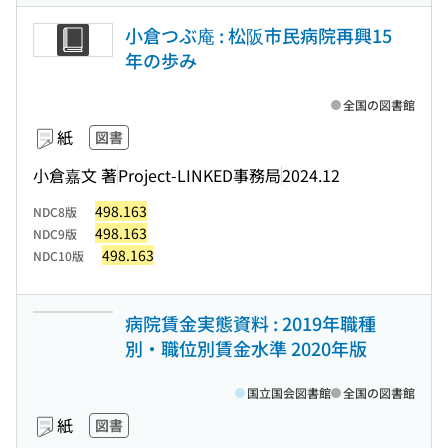
小倉つぶ庵 : 松阪市民病院再興15
年の歩み
全国の図書館
紙
図書
小倉嘉文 著
Project-LINKED事務局
2024.12
498.163
NDC8版
498.163
NDC9版
498.163
NDC10版
病院賃金実態資料 : 2019年職種
別・職位別賃金水準 2020年版
国立国会図書館
全国の図書館
紙
図書