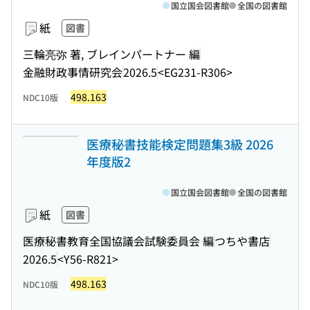
国立国会図書館
全国の図書館
紙
図書
三輪亮弥 著, ブレインパートナー 編
金融財政事情研究会
2026.5
<EG231-R306>
498.163
NDC10版
医療秘書技能検定問題集3級 2026
年度版2
国立国会図書館
全国の図書館
紙
図書
医療秘書教育全国協議会試験委員会 編
つちや書店
2026.5
<Y56-R821>
498.163
NDC10版