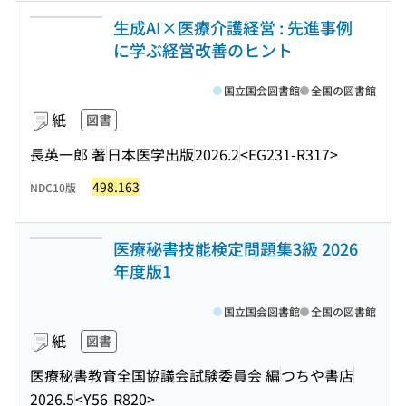
生成AI×医療介護経営 : 先進事例
に学ぶ経営改善のヒント
国立国会図書館
全国の図書館
紙
図書
長英一郎 著
日本医学出版
2026.2
<EG231-R317>
498.163
NDC10版
医療秘書技能検定問題集3級 2026
年度版1
国立国会図書館
全国の図書館
紙
図書
医療秘書教育全国協議会試験委員会 編
つちや書店
2026.5
<Y56-R820>