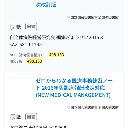
次改訂版
国立国会図書館
全国の図書館
紙
図書
自治体病院経営研究会 編集
ぎょうせい
2015.8
<AZ-581-L124>
498.163
NDC（参考図書紹介）
498.163
NDC9版
ゼロからわかる医療事務練習ノー
ト 2026年版診療報酬改定対応
(NEW MEDICAL MANAGEMENT)
国立国会図書館
全国の図書館
紙
図書
水口錠二 著
ぱる出版
2026.8