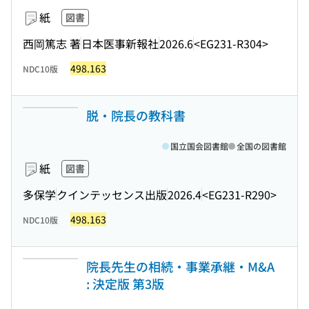
紙
図書
西岡篤志 著
日本医事新報社
2026.6
<EG231-R304>
498.163
NDC10版
脱・院長の教科書
国立国会図書館
全国の図書館
紙
図書
多保学
クインテッセンス出版
2026.4
<EG231-R290>
498.163
NDC10版
院長先生の相続・事業承継・M&A
: 決定版 第3版