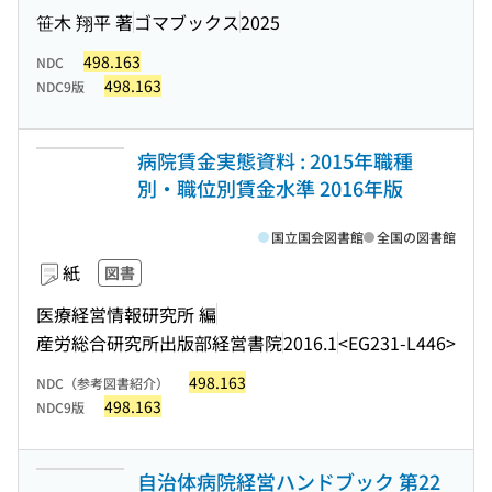
笹木 翔平 著
ゴマブックス
2025
498.163
NDC
498.163
NDC9版
病院賃金実態資料 : 2015年職種
別・職位別賃金水準 2016年版
国立国会図書館
全国の図書館
紙
図書
医療経営情報研究所 編
産労総合研究所出版部経営書院
2016.1
<EG231-L446>
498.163
NDC（参考図書紹介）
498.163
NDC9版
自治体病院経営ハンドブック 第22