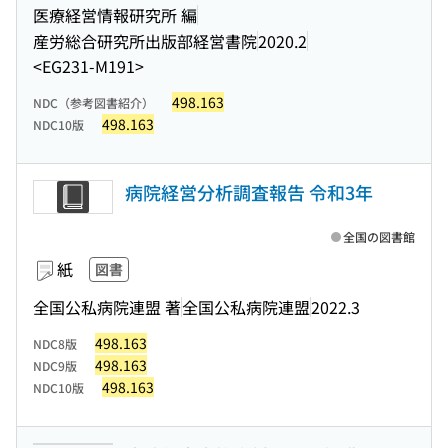
医療経営情報研究所 編
産労総合研究所出版部経営書院
2020.2
<EG231-M191>
498.163
NDC（参考図書紹介）
498.163
NDC10版
病院経営分析調査報告 令和3年
全国の図書館
紙
図書
全国公私病院連盟 著
全国公私病院連盟
2022.3
498.163
NDC8版
498.163
NDC9版
498.163
NDC10版